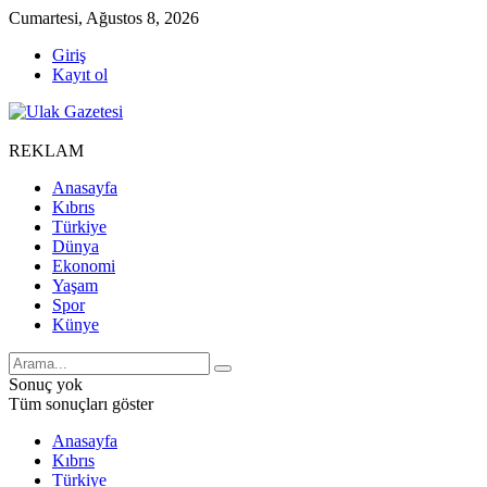
Cumartesi, Ağustos 8, 2026
Giriş
Kayıt ol
REKLAM
Anasayfa
Kıbrıs
Türkiye
Dünya
Ekonomi
Yaşam
Spor
Künye
Sonuç yok
Tüm sonuçları göster
Anasayfa
Kıbrıs
Türkiye