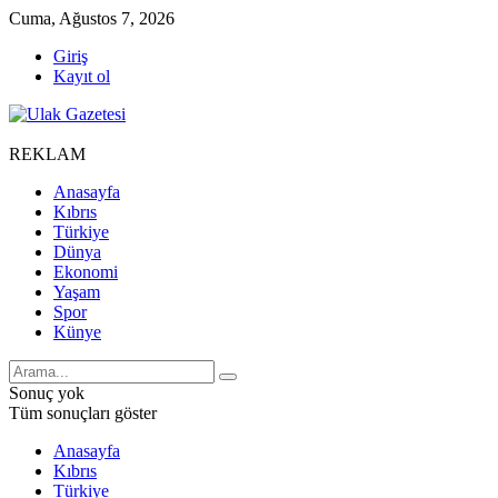
Cuma, Ağustos 7, 2026
Giriş
Kayıt ol
REKLAM
Anasayfa
Kıbrıs
Türkiye
Dünya
Ekonomi
Yaşam
Spor
Künye
Sonuç yok
Tüm sonuçları göster
Anasayfa
Kıbrıs
Türkiye