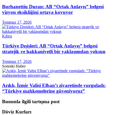
Burhanettin Duran: AB “Ortak Anlayış” belgesi
vizyon eksikliğini ortaya koyuyor
Temmuz 17, 2026
Kıbrıs
Türkiye Dışişleri: AB “Ortak Anlayış” belgesi
stratejik ve hakkaniyetli bir yaklaşımdan yoksun
Temmuz 17, 2026
Sonraki Haber
Arıklı, İzmir Valisi Elban’ı ziyaretinde vurguladı:
“Türkiye mahkemelerine güveniyoruz”
Bununla ilgili tartışma post
Döviz Kurları