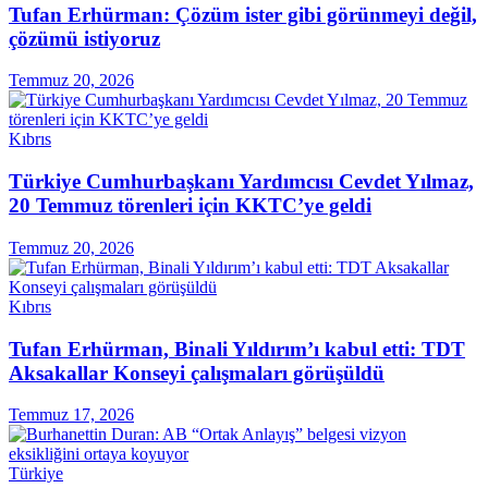
Tufan Erhürman: Çözüm ister gibi görünmeyi değil,
çözümü istiyoruz
Temmuz 20, 2026
Kıbrıs
Türkiye Cumhurbaşkanı Yardımcısı Cevdet Yılmaz,
20 Temmuz törenleri için KKTC’ye geldi
Temmuz 20, 2026
Kıbrıs
Tufan Erhürman, Binali Yıldırım’ı kabul etti: TDT
Aksakallar Konseyi çalışmaları görüşüldü
Temmuz 17, 2026
Türkiye