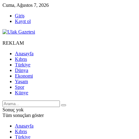
Cuma, Ağustos 7, 2026
Giriş
Kayıt ol
REKLAM
Anasayfa
Kıbrıs
Türkiye
Dünya
Ekonomi
Yaşam
Spor
Künye
Sonuç yok
Tüm sonuçları göster
Anasayfa
Kıbrıs
Türkiye