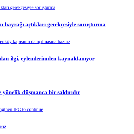
in bayrağı açtıkları gerekçesiyle soruşturma
yulan ilgi, eylemlerimden kaynaklanıyor
yönelik düşmanca bir saldırıdır
rız