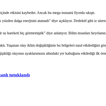
içinde etkisini kaybeder. Ancak bu mega tsunami fiyorda sıkıştı.
üzden dalga enerjisini atamadı” diye açıklıyor. Dedektif gibi iz süren
 su hareketi hiç görmemiştik” diye anlatıyor. Bilim insanları heyelanın
tı. Yaşanan olay iklim değişikliğinin bu bölgeleri nasıl etkilediğini göst
şikliği olayının ayaklarımızın altındaki yer kabuğunu etkilediği ilk örn
zanlı tutuklandı