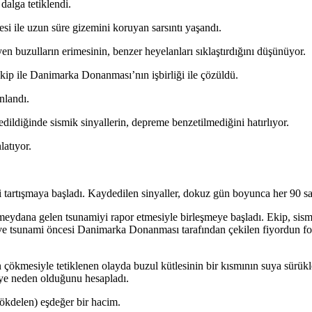
dalga tetiklendi.
esi ile uzun süre gizemini koruyan sarsıntı yaşandı.
yen buzulların erimesinin, benzer heyelanları sıklaştırdığını düşünüyor.
ekip ile Danimarka Donanması’nın işbirliği ile çözüldü.
nlandı.
ldiğinde sismik sinyallerin, depreme benzetilmediğini hatırlıyor.
latıyor.
li tartışmaya başladı. Kaydedilen sinyaller, dokuz gün boyunca her 90 san
 meydana gelen tsunamiyi rapor etmesiyle birleşmeye başladı. Ekip, sis
ve tsunami öncesi Danimarka Donanması tarafından çekilen fiyordun foto
ın çökmesiyle tetiklenen olayda buzul kütlesinin bir kısmının suya sürük
”ye neden olduğunu hesapladı.
ökdelen) eşdeğer bir hacim.