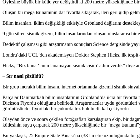
Öylesine büyük bir kütle yer değiştirdi ki 200 metre yüksekliğinde bir 
Oluşan bu mega tsunaminin dar fiyortta sıkışarak, ileri geri gidip gelm
Bilim insanları, iklim değişikliği etkisiyle Grönland dağlarını destekle
9 gün süren sismik gizem, bilim insanlarından oluşan uluslararası bir 
Dedektif çalışması gibi araştırmanın sonuçları Science dergisinde yayı
Londra’daki UCL’den akademisyen Doktor Stephen Hicks, ilk tespit edi
Hicks, “Biz buna ‘tanımlanamayan sismik cisim’ adını verdik” diye an
– Sır nasıl çözüldü?
Bir grup meraklı bilim insanı, internet ortamında gizemli sismik sinya
Parçalar Danimarkalı bilim insanlarının Grönland’da ücra bir fiyortta
Dickson Fiyordu olduğunu belirledi. Araştırmacılar uydu görüntüleri 
görüntüsünde, fiyorttaki bir çukurda toz bulutu dikkat çekiyordu.
Olaydan önce ve sonra çekilen fotoğrafları karşılaştıran ekip, bir dağ
kütlesinin suya çarparak 200 metre yüksekliğinde bir “mega tsunami
Bu yaklaşık, 25 Empire State Binası’na (381 metre uzunluğunda bir g