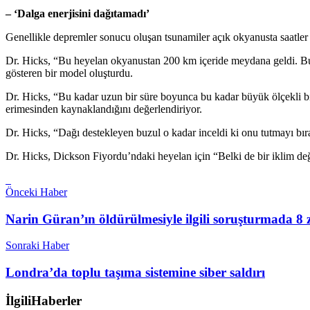
– ‘Dalga enerjisini dağıtamadı’
Genellikle depremler sonucu oluşan tsunamiler açık okyanusta saatler 
Dr. Hicks, “Bu heyelan okyanustan 200 km içeride meydana geldi. Bu y
gösteren bir model oluşturdu.
Dr. Hicks, “Bu kadar uzun bir süre boyunca bu kadar büyük ölçekli bir
erimesinden kaynaklandığını değerlendiriyor.
Dr. Hicks, “Dağı destekleyen buzul o kadar inceldi ki onu tutmayı bırak
Dr. Hicks, Dickson Fiyordu’ndaki heyelan için “Belki de bir iklim deği
Önceki Haber
Narin Güran’ın öldürülmesiyle ilgili soruşturmada 8 
Sonraki Haber
Londra’da toplu taşıma sistemine siber saldırı
İlgili
Haberler