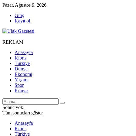
Pazar, Ağustos 9, 2026
Giriş
Kayıt ol
REKLAM
Anasayfa
Kıbrıs
Türkiye
Dünya
Ekonomi
Yaşam
Spor
Künye
Sonuç yok
Tüm sonuçları göster
Anasayfa
Kıbrıs
Türkiye