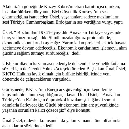
Akdeniz’in göbeğinde Kuzey Kıbrıs’ın etrafı barut fıçısı olurken,
insanlar ölürken dünyanın, BM Güvenlik Konseyi’nin ses
çıkarmadığına işaret eden Üstel, yaşananlara sadece mazlumların
sesi Türkiye Cumhurbaşkanı Erdoğan’ın ses verdiğine vurgu yaptı
Üstel, “ Biz bunları 1974’te yaşadık. Anavatan Türkiye sayesinde
barış ve huzuru sağladık. Şimdi imzaladığımız protokollerle,
ekonomik sıkıntıları da aşacağız. Yarım kalan projeleri tek tek hayata
geçirmeye devam ededeceğiz. Ekonomik çarklarımızı işletmeyi, alım
gücünü sağlam tutmayı sürdüreceğiz” dedi
UBP kurultayını kazanması nedeniyle de kendisine yönelik kutlama
sözleri için de Cevdet Yılmaz’a teşekkür eden Başbakan Ünal Üstel,
KKTC Halkına layık olmak için birlikte işbirliği içinde yeni
dönemde de çalışacaklarını vurguladı.
Görüşmede, KKTC’nin Enerji arz güvenliği için kendilerine
kapsamlı bir sunum yapıldığını açıklayan Ünal Üstel, “ Anavatan
Türkiye’den Kablo için önprotokol imzalamıştık. Şimdi somut
adımlarla ilerleyeceğiz. Güçlü bir ekonomi için arz güvenliğinde
yaşanan sorunları kalıcı çözeceğiz” diye konuştu
Ünal Üstel, e-devlet konusunda da yakın zamanda önemli adımlar
atacaklarını sözlerine ekledi.