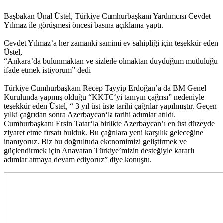
Başbakan Ünal Üstel, Türkiye Cumhurbaşkanı Yardımcısı Cevdet
Yılmaz ile görüşmesi öncesi basına açıklama yaptı.
Cevdet Yılmaz’a her zamanki samimi ev sahipliği için teşekkür eden
Üstel,
“Ankara’da bulunmaktan ve sizlerle olmaktan duyduğum mutluluğu
ifade etmek istiyorum” dedi
Türkiye Cumhurbaşkanı Recep Tayyip Erdoğan’a da BM Genel
Kurulunda yapmış olduğu “KKTC‘yi tanıyın çağrısı” nedeniyle
teşekkür eden Üstel, “ 3 yıl üst üste tarihi çağrılar yapılmıştır. Geçen
yılki çağrıdan sonra Azerbaycan‘la tarihi adımlar atıldı.
Cumhurbaşkanı Ersin Tatar‘la birlikte Azerbaycan’ı en üst düzeyde
ziyaret etme fırsatı bulduk. Bu çağrılara yeni karşılık geleceğine
inanıyoruz. Biz bu doğrultuda ekonomimizi geliştirmek ve
güçlendirmek için Anavatan Türkiye’mizin desteğiyle kararlı
adımlar atmaya devam ediyoruz” diye konuştu.