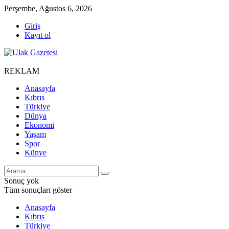
Perşembe, Ağustos 6, 2026
Giriş
Kayıt ol
REKLAM
Anasayfa
Kıbrıs
Türkiye
Dünya
Ekonomi
Yaşam
Spor
Künye
Sonuç yok
Tüm sonuçları göster
Anasayfa
Kıbrıs
Türkiye