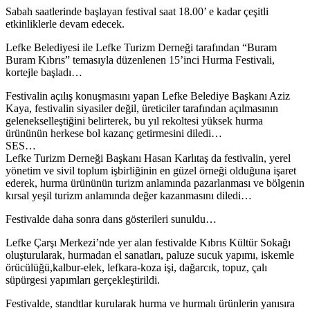
Sabah saatlerinde başlayan festival saat 18.00’ e kadar çeşitli
etkinliklerle devam edecek.
Lefke Belediyesi ile Lefke Turizm Derneği tarafından “Buram
Buram Kıbrıs” temasıyla düzenlenen 15’inci Hurma Festivali,
kortejle başladı…
Festivalin açılış konuşmasını yapan Lefke Belediye Başkanı Aziz
Kaya, festivalin siyasiler değil, üreticiler tarafından açılmasının
gelenekselleştiğini belirterek, bu yıl rekoltesi yüksek hurma
ürününün herkese bol kazanç getirmesini diledi…
SES…
Lefke Turizm Derneği Başkanı Hasan Karlıtaş da festivalin, yerel
yönetim ve sivil toplum işbirliğinin en güzel örneği olduğuna işaret
ederek, hurma ürününün turizm anlamında pazarlanması ve bölgenin
kırsal yeşil turizm anlamında değer kazanmasını diledi…
Festivalde daha sonra dans gösterileri sunuldu…
Lefke Çarşı Merkezi’nde yer alan festivalde Kıbrıs Kültür Sokağı
oluşturularak, hurmadan el sanatları, paluze sucuk yapımı, iskemle
örücülüğü,kalbur-elek, lefkara-koza işi, dağarcık, topuz, çalı
süpürgesi yapımları gerçekleştirildi.
Festivalde, standtlar kurularak hurma ve hurmalı ürünlerin yanısıra