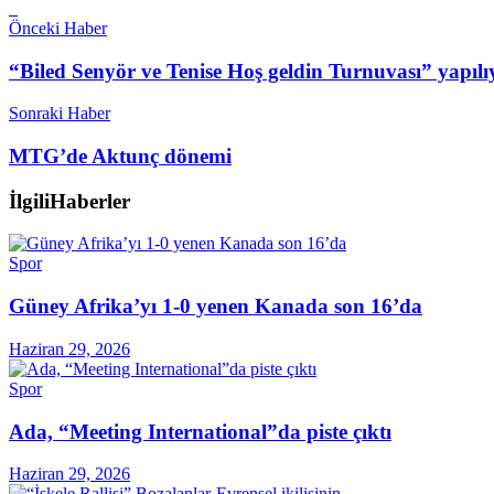
Önceki Haber
“Biled Senyör ve Tenise Hoş geldin Turnuvası” yapılı
Sonraki Haber
MTG’de Aktunç dönemi
İlgili
Haberler
Spor
Güney Afrika’yı 1-0 yenen Kanada son 16’da
Haziran 29, 2026
Spor
Ada, “Meeting International”da piste çıktı
Haziran 29, 2026