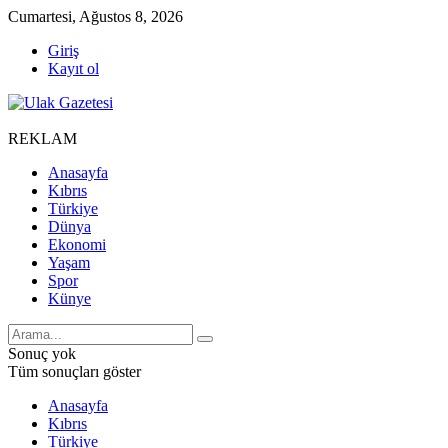
Cumartesi, Ağustos 8, 2026
Giriş
Kayıt ol
REKLAM
Anasayfa
Kıbrıs
Türkiye
Dünya
Ekonomi
Yaşam
Spor
Künye
Sonuç yok
Tüm sonuçları göster
Anasayfa
Kıbrıs
Türkiye