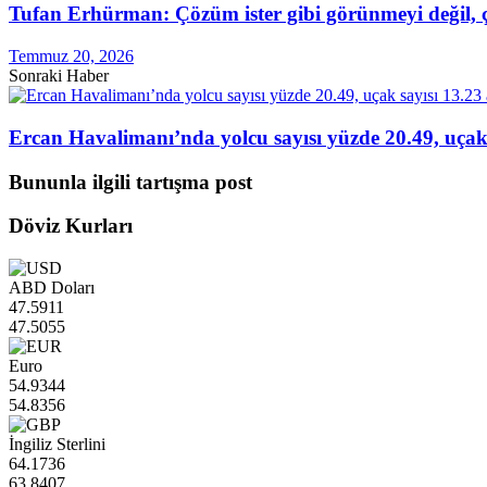
Tufan Erhürman: Çözüm ister gibi görünmeyi değil, 
Temmuz 20, 2026
Sonraki Haber
Ercan Havalimanı’nda yolcu sayısı yüzde 20.49, uçak s
Bununla ilgili tartışma post
Döviz Kurları
ABD Doları
47.5911
47.5055
Euro
54.9344
54.8356
İngiliz Sterlini
64.1736
63.8407