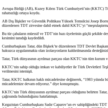
Avrupa Birliği (AB), Kuzey Kıbrıs Türk Cumhuriyeti’nin (KKTC) Tür
rahatsızlığı ortaya koydu.
AB Dış İlişkiler ve Güvenlik Politikası Yüksek Temsilcisi Josep Borr
düzenlenen TDT zirvesine dahil etmek dahil KKTC‘yi “meşrulaştırma” ç
Bu tür çabaların müessif ve TDT’nin bazı üyelerinin güçlü şekilde de
kesimini tanıdığı kaydedildi.
Cumhurbaşkanı Tatar, dün Bişkek’te düzenlenen TDT Devlet Başkanla
haksızca uygulanmakta olan izolasyonların kaldırılmasında desteğiniz
Tatar, Türk dünyasının ayrılmaz parçası olan KKTC‘nin tüm kurum ve kur
KKTC‘nin sahip olduğu imkan ve kabiliyetler ile Türk Devletleri Teş
verilmesini istemişti.
Tatar, KKTC halkının haklı mücadelesine değinerek, “1983 yılında bü
mücadelemize devam ediyoruz.” diye konuşmuştu.
KKTC‘nin Türk dünyasının ayrılmaz parçası olduğunu belirten Tata
çağrısında bulunduğunu hatırlatmıştı.
Kırgızistan Cumhurbaşkanı Sadır Caparov’un ev sahipliğindeki T