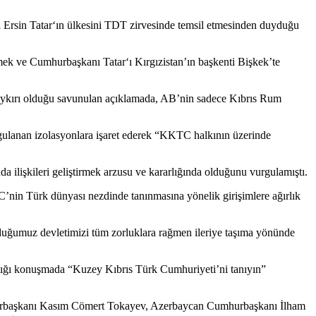
Ersin Tatar‘ın ülkesini TDT zirvesinde temsil etmesinden duyduğu
mek ve Cumhurbaşkanı Tatar‘ı Kırgızistan’ın başkenti Bişkek’te
ne aykırı olduğu savunulan açıklamada, AB’nin sadece Kıbrıs Rum
lanan izolasyonlara işaret ederek “KKTC halkının üzerinde
a ilişkileri geliştirmek arzusu ve kararlığında olduğunu vurgulamıştı.
’nin Türk dünyası nezdinde tanınmasına yönelik girişimlere ağırlık
duğumuz devletimizi tüm zorluklara rağmen ileriye taşıma yönünde
ığı konuşmada “Kuzey Kıbrıs Türk Cumhuriyeti’ni tanıyın”
urbaşkanı Kasım Cömert Tokayev, Azerbaycan Cumhurbaşkanı İlham