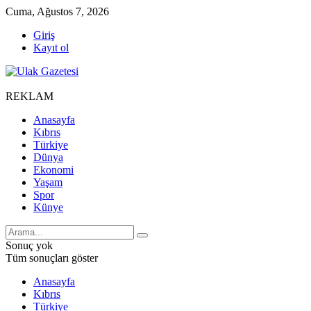
Cuma, Ağustos 7, 2026
Giriş
Kayıt ol
REKLAM
Anasayfa
Kıbrıs
Türkiye
Dünya
Ekonomi
Yaşam
Spor
Künye
Sonuç yok
Tüm sonuçları göster
Anasayfa
Kıbrıs
Türkiye