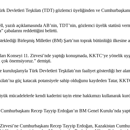
k Devletleri Teşkilatı (TDT) gözlemci üyeliğinden ve Cumhurbaşkanı 
ell, yazılı açıklamasında AB’nin, TDT’nin, gözlemci üyelik statüsü ver
abalarını reddettiğini belirtti.
steklediği Birleşmiş Milletler (BM) Şartı’nın toprak bütünlüğü ilkesi
rı Konseyi 11. Zirvesi’nde yaptığı konuşmada, KKTC‘ye yönelik uygu
i çok önemsiyoruz.” demişti.
uluşlarıyla Türk Devletleri Teşkilatı’nın faaliyet gösterdiği her aland
kilatı’na güç katacak potansiyele sahip olduğunu kaydeden Tatar, KKTC
yük mücadelelerle kendi kaderini tayin etme hakkımızı kullanarak kur
r, Cumhurbaşkanı Recep Tayyip Erdoğan’ın BM Genel Kurulu’nda yapt
DT Zirvesi’ne Cumhurbaşkanı Recep Tayyip Erdoğan, Kazakistan Cumh