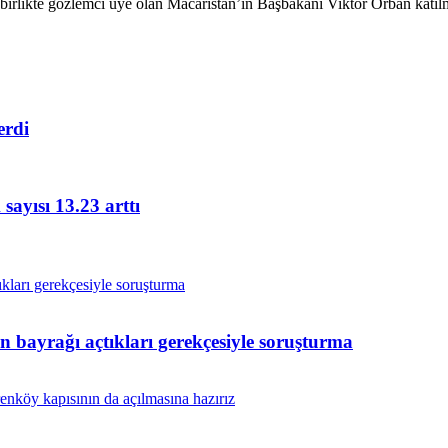
rlikte gözlemci üye olan Macaristan’ın Başbakanı Viktor Orban katılm
erdi
ayısı 13.23 arttı
in bayrağı açtıkları gerekçesiyle soruşturma