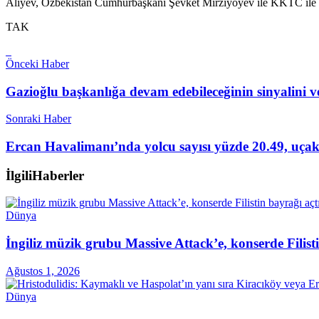
Aliyev, Özbekistan Cumhurbaşkanı Şevket Mirziyoyev ile KKTC ile bi
TAK
Önceki Haber
Gazioğlu başkanlığa devam edebileceğinin sinyalini v
Sonraki Haber
Ercan Havalimanı’nda yolcu sayısı yüzde 20.49, uçak s
İlgili
Haberler
Dünya
İngiliz müzik grubu Massive Attack’e, konserde Filist
Ağustos 1, 2026
Dünya