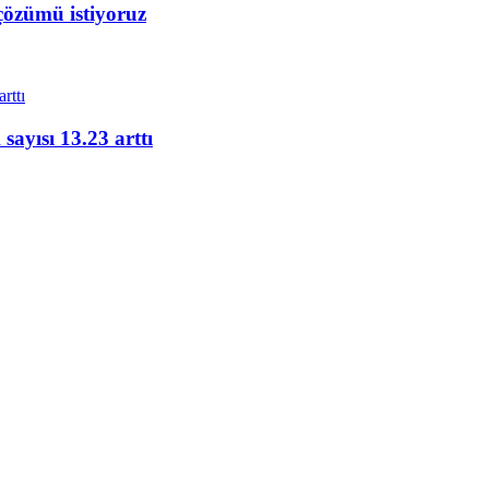
çözümü istiyoruz
ayısı 13.23 arttı