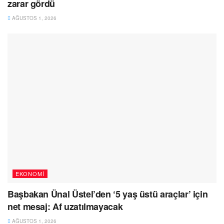
zarar gördü
AĞUSTOS 1, 2026
EKONOMI
Başbakan Ünal Üstel’den ‘5 yaş üstü araçlar’ için
net mesaj: Af uzatılmayacak
AĞUSTOS 1, 2026