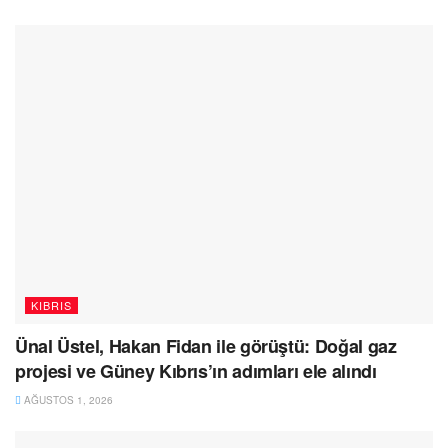
KIBRIS
Ünal Üstel, Hakan Fidan ile görüştü: Doğal gaz
projesi ve Güney Kıbrıs’ın adımları ele alındı
AĞUSTOS 1, 2026