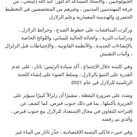
الجيولوجيين ، والأستاذ المساعد الدكتور: عبد الله إكينجي ، من
غرفة المهندسين المدنيين ، وغيرهم من المتخصصين في التخطيط
الحضري والهندسة المعمارية وعلم الزلازل
وركزت المناقشات على خطوط الصدع ، وخرائط الزلازل ،
ودراسات التربة ، والحالة الحالية للمباني، واللوائح الخاصة
بالإنشاءات الجديدة ، والأنظمة القانونية ، والإحتياطات قبل الزلزال
، وآليات التفتيش
وفي كلمته خلال الإجتماع ، أكد سيادة الرئيس: تاتار ، على عدم
القدرة على التنبؤ بالزلازل ، وسلط الضوء على إنشاء اللجنة
الرئاسية للزلازل في عام 2021
وشدد على ضرورة اليقظة ، مشيرًا أن زلزالاً كبيرًا سيؤثر على
الجزيرة بأكملها ، بما في ذلك جنوب قبرص. كما كشف عن
إقتراحه للتعاون في مجال الإستعداد للزلازل مع جنوب قبرص ،
والذي تم رفضه
وفي حين دعا إلى التنمية الإقتصادية ، حذّر تاتار من البناء غير