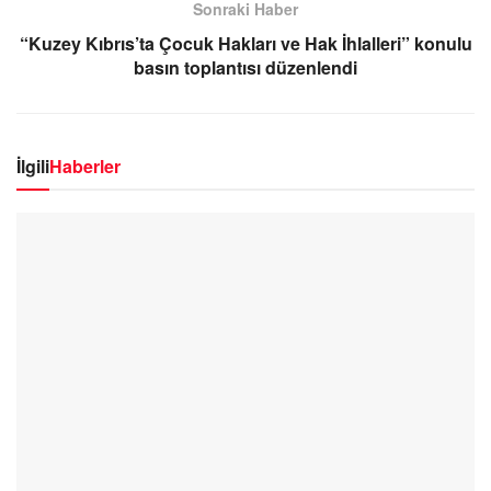
Sonraki Haber
“Kuzey Kıbrıs’ta Çocuk Hakları ve Hak İhlalleri” konulu
basın toplantısı düzenlendi
İlgili
Haberler