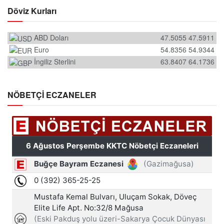
Döviz Kurları
ABD Doları
47.5055
47.5911
Euro
54.8356
54.9344
İngiliz Sterlini
63.8407
64.1736
NÖBETÇİ ECZANELER