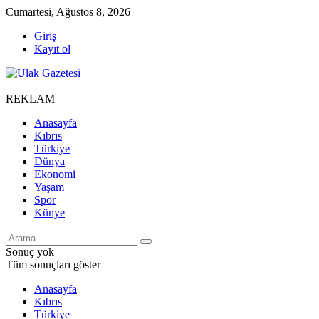
Cumartesi, Ağustos 8, 2026
Giriş
Kayıt ol
REKLAM
Anasayfa
Kıbrıs
Türkiye
Dünya
Ekonomi
Yaşam
Spor
Künye
Sonuç yok
Tüm sonuçları göster
Anasayfa
Kıbrıs
Türkiye