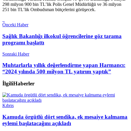
298 milyon 900 bin TL’lik Polis Genel Müdürlüğü ve 36 milyon
251 bin TL’lik Ombudsman bütçelerini görüşecek.
Önceki Haber
Sağlık Bakanlığı ilkokul öğrencilerine göz tarama
programı başlattı
Sonraki Haber
Muhtarlarla yıllık değerlendirme yapan Harmancı:
“2024 yılında 500 milyon TL yatırım yaptık”
İlgili
Haberler
Kıbrıs
Kamuda örgütlü dört sendika, ek mesaiye kalmama
eylemi başlatacağını açıkladı