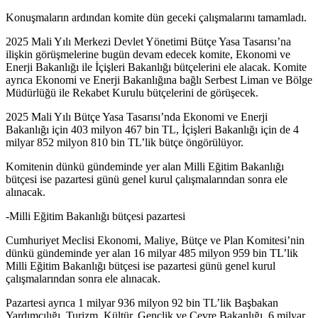
Konuşmaların ardından komite dün geceki çalışmalarını tamamladı.
2025 Mali Yılı Merkezi Devlet Yönetimi Bütçe Yasa Tasarısı’na
ilişkin görüşmelerine bugün devam edecek komite, Ekonomi ve
Enerji Bakanlığı ile İçişleri Bakanlığı bütçelerini ele alacak. Komite
ayrıca Ekonomi ve Enerji Bakanlığına bağlı Serbest Liman ve Bölge
Müdürlüğü ile Rekabet Kurulu bütçelerini de görüşecek.
2025 Mali Yılı Bütçe Yasa Tasarısı’nda Ekonomi ve Enerji
Bakanlığı için 403 milyon 467 bin TL, İçişleri Bakanlığı için de 4
milyar 852 milyon 810 bin TL’lik bütçe öngörülüyor.
Komitenin dünkü gündeminde yer alan Milli Eğitim Bakanlığı
bütçesi ise pazartesi günü genel kurul çalışmalarından sonra ele
alınacak.
-Milli Eğitim Bakanlığı bütçesi pazartesi
Cumhuriyet Meclisi Ekonomi, Maliye, Bütçe ve Plan Komitesi’nin
dünkü gündeminde yer alan 16 milyar 485 milyon 959 bin TL’lik
Milli Eğitim Bakanlığı bütçesi ise pazartesi günü genel kurul
çalışmalarından sonra ele alınacak.
Pazartesi ayrıca 1 milyar 936 milyon 92 bin TL’lik Başbakan
Yardımcılığı, Turizm, Kültür, Gençlik ve Çevre Bakanlığı, 6 milyar