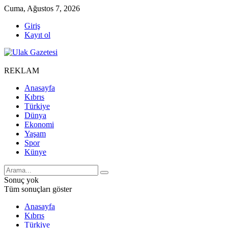
Cuma, Ağustos 7, 2026
Giriş
Kayıt ol
REKLAM
Anasayfa
Kıbrıs
Türkiye
Dünya
Ekonomi
Yaşam
Spor
Künye
Sonuç yok
Tüm sonuçları göster
Anasayfa
Kıbrıs
Türkiye