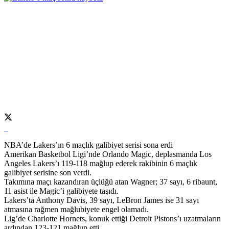
NBA’de Lakers’ın 6 maçlık galibiyet serisi sona erdi
Amerikan Basketbol Ligi’nde Orlando Magic, deplasmanda Los
Angeles Lakers’ı 119-118 mağlup ederek rakibinin 6 maçlık
galibiyet serisine son verdi.
Takımına maçı kazandıran üçlüğü atan Wagner; 37 sayı, 6 ribaunt,
11 asist ile Magic’i galibiyete taşıdı.
Lakers’ta Anthony Davis, 39 sayı, LeBron James ise 31 sayı
atmasına rağmen mağlubiyete engel olamadı.
Lig’de Charlotte Hornets, konuk ettiği Detroit Pistons’ı uzatmaların
ardından 123-121 mağlup etti.