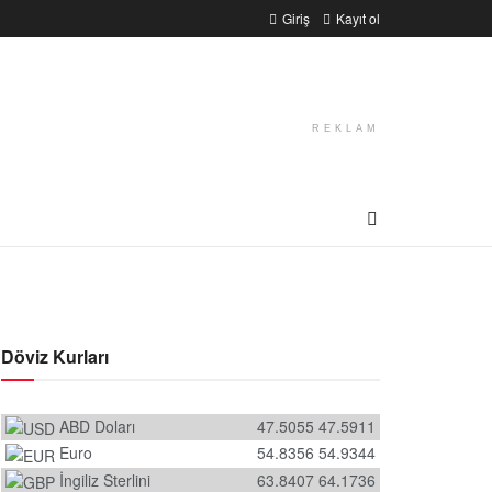
Giriş
Kayıt ol
REKLAM
Döviz Kurları
ABD Doları
47.5055
47.5911
Euro
54.8356
54.9344
İngiliz Sterlini
63.8407
64.1736