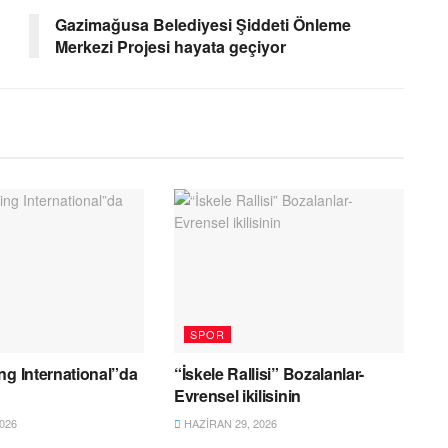
Gazimağusa Belediyesi Şiddeti Önleme
Merkezi Projesi hayata geçiyor
SPOR
ng International”da
“İskele Rallisi” Bozalanlar-
Evrensel ikilisinin
026
HAZIRAN 29, 2026