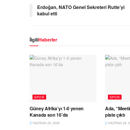
Erdoğan, NATO Genel Sekreteri Rutte’yi
kabul etti
İlgili
Haberler
SPOR
SPOR
Güney Afrika’yı 1-0 yenen
Ada, “Meeti
Kanada son 16’da
piste çıktı
HAZIRAN 29, 2026
HAZIRAN 29, 2