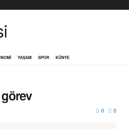
ONOMI
YAŞAM
SPOR
KÜNYE
i görev
0
0