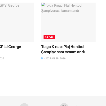
SPOR
GP’si George
Tolga Kınacı Plaj Hentbol
Şampiyonası tamamlandı
026
HAZIRAN 29, 2026