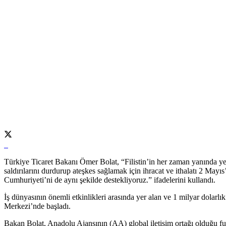
Türkiye Ticaret Bakanı Ömer Bolat, “Filistin’in her zaman yanında yer
saldırılarını durdurup ateşkes sağlamak için ihracat ve ithalatı 2 Ma
Cumhuriyeti’ni de aynı şekilde destekliyoruz.” ifadelerini kullandı.
İş dünyasının önemli etkinlikleri arasında yer alan ve 1 milyar dol
Merkezi’nde başladı.
Bakan Bolat, Anadolu Ajansının (AA) global iletişim ortağı olduğu fu