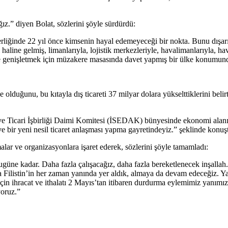
z.” diyen Bolat, sözlerini şöyle sürdürdü:
ğinde 22 yıl önce kimsenin hayal edemeyeceği bir nokta. Bunu dışarıdan 
aline gelmiş, limanlarıyla, lojistik merkezleriyle, havalimanlarıyla, ha
de genişletmek için müzakere masasında davet yapmış bir ülke konumun
duğunu, bu kıtayla dış ticareti 37 milyar dolara yükselttiklerini belirt
 ve Ticari İşbirliği Daimi Komitesi (İSEDAK) bünyesinde ekonomi alanında 
e bir yeni nesil ticaret anlaşması yapma gayretindeyiz.” şeklinde konuş
alar ve organizasyonlara işaret ederek, sözlerini şöyle tamamladı:
ugüne kadar. Daha fazla çalışacağız, daha fazla bereketlenecek inşallah
a Filistin’in her zaman yanında yer aldık, almaya da devam edeceğiz. Yap
 için ihracat ve ithalatı 2 Mayıs’tan itibaren durdurma eylemimiz yanım
yoruz.”