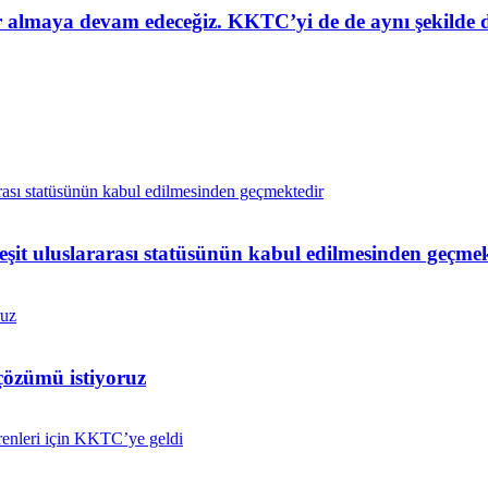
er almaya devam edeceğiz. KKTC’yi de de aynı şekilde 
 eşit uluslararası statüsünün kabul edilmesinden geçme
çözümü istiyoruz