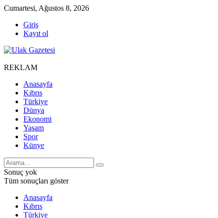
Cumartesi, Ağustos 8, 2026
Giriş
Kayıt ol
REKLAM
Anasayfa
Kıbrıs
Türkiye
Dünya
Ekonomi
Yaşam
Spor
Künye
Sonuç yok
Tüm sonuçları göster
Anasayfa
Kıbrıs
Türkiye