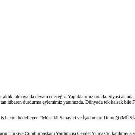
 aldık, almaya da devam edeceğiz. Yaptıklarımız ortada. Siyasi alanda, 
yıs’tan itibaren durdurma eylemimiz yanımızda. Dünyada tek kalsak bile
arlık iş hacmi hedefleyen “Müstakil Sanayici ve İşadamları Derneği (
arın Türkiye Cumhurbaşkanı Yardımcısı Cevdet Yılmaz’ın katılımıyla yap