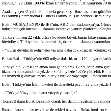
etkinliğin, 29 Ekim 1993’te İzmir Enternasyonel Fuar Alanı’nda 70 fir
Aradan geçen 31 yılda 20’nci defa gerçekleştirilme başarısını gördükle
İş Forumu (International Business Forum-IBF) ile beraber İslam dünyas
Bolat, MÜSİAD EXPO ile IBF’nin, ABD’den Endonezya’ya, Güney Afri
buluşturan çok önemli uluslararası ticaret ve yatırım platformu olduğu
Türkiye’nin son 22 yılda ortaya koyduğu büyük başarı hikayesinin
büyüdüyse Türkiye’nin ekonomisi, dış ticareti, uluslararası yatırımlar
– “Gurur duyulacak gelişmeler var ama daha çok koşacak yolumuz v
Bakan Bolat, Türkiye’nin 605 milyar dolarlık mal, 170 milyar dolarlık hi
Türkiye’nin, küresel anlamda milli gelir olarak 17’nci, satın alma gücü
hizmetler ihracatında da yüzde 0,89’dan yüzde 1,35’e yükseltti. Bunl
siz kıymetli iş dünyası mensuplarıyla birlikte yapacağız.” ifadelerini k
Bolat, Türkiye’nin İslam ülkeleri ile ticaretteki payını 22 yılda yüz
– “Türkiye Yüzyılı’nı, ticaret yüzyılı yapacağız”
Ticaret Bakanı Bolat, Bakanlık olarak her daim ihracatçıların yanında ol
İhracatçılara sunulan teşvik ve destekleri paylaşan Bolat, bunların yanı 