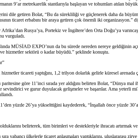
manın 9’ar metrekarelik stantlarıyla başlayan ve tohumları atılan büyü
rini dile getiren Bolat, “Bu da sürekliliği ve güçlenerek daha da büyüme
ının ticaret erbabını bir araya getiren çok önemli iki organizasyon.” d
ka’dan Rusya’ya, Portekiz ve İngiltere’den Orta Doğu’ya varıncaya
nu vurguladı.
, aslında MÜSİAD EXPO’nun da bu sürede nereden nereye geldiğinin 
ı ve hizmetler sektörü o kadar büyüdü.” şeklinde konuştu.
ar”
zmetler ticareti yaptığını, 1,2 trilyon dolarlık gelirle küresel arenada 
 paritesine göre 11’inci sırada yer aldığını belirten Bolat, “Dünya mal 
ar sevindirici ve gurur duyulacak gelişmeler ve başarılar. Ama yeterli
ullandı.
de 11’den yüzde 26’ya yükselttiğini kaydederek, “İnşallah önce yüzde 30
duklarını belirterek, tüm birimleri ve destekleriyle ihracatı artırmak ve 
sıra yabancı ülkelerle ticaret anlaşmaları yaptıklarını, uluslararası zirv