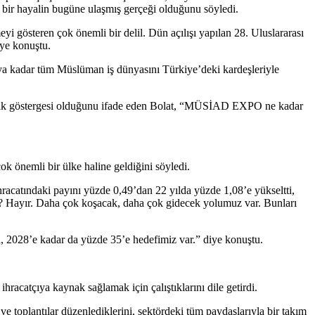
k bir hayalin bugüne ulaşmış gerçeği olduğunu söyledi.
yi gösteren çok önemli bir delil. Dün açılışı yapılan 28. Uluslararası
iye konuştu.
 kadar tüm Müslüman iş dünyasını Türkiye’deki kardeşleriyle
açık göstergesi olduğunu ifade eden Bolat, “MÜSİAD EXPO ne kadar
çok önemli bir ülke haline geldiğini söyledi.
ihracatındaki payını yüzde 0,49’dan 22 yılda yüzde 1,08’e yükseltti,
 mi? Hayır. Daha çok koşacak, daha çok gidecek yolumuz var. Bunları
’a, 2028’e kadar da yüzde 35’e hedefimiz var.” diye konuştu.
ihracatçıya kaynak sağlamak için çalıştıklarını dile getirdi.
e ve toplantılar düzenlediklerini, sektördeki tüm paydaşlarıyla bir takım