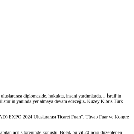
uluslararası diplomaside, hukukta, insani yardımlarda… İsrail’in
 Filistin’in yanında yer almaya devam edeceğiz. Kuzey Kıbrıs Türk
MÜSİAD) EXPO 2024 Uluslararası Ticaret Fuarı”, Tüyap Fuar ve Kongre
ılan açılış töreninde konuştu. Bolat, bu yıl 20’ncisi düzenlenen