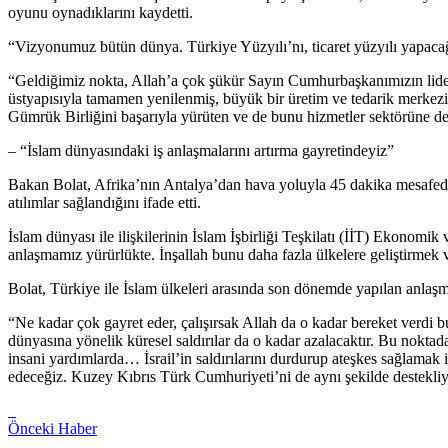
oyunu oynadıklarını kaydetti.
“Vizyonumuz bütün dünya. Türkiye Yüzyılı’nı, ticaret yüzyılı yapacağı
“Geldiğimiz nokta, Allah’a çok şükür Sayın Cumhurbaşkanımızın liderli
üstyapısıyla tamamen yenilenmiş, büyük bir üretim ve tedarik merkezi h
Gümrük Birliğini başarıyla yürüten ve de bunu hizmetler sektörüne 
– “İslam dünyasındaki iş anlaşmalarını artırma gayretindeyiz”
Bakan Bolat, Afrika’nın Antalya’dan hava yoluyla 45 dakika mesafede ol
atılımlar sağlandığını ifade etti.
İslam dünyası ile ilişkilerinin İslam İşbirliği Teşkilatı (İİT) Ekonomik
anlaşmamız yürürlükte. İnşallah bunu daha fazla ülkelere geliştirmek v
Bolat, Türkiye ile İslam ülkeleri arasında son dönemde yapılan anlaşm
“Ne kadar çok gayret eder, çalışırsak Allah da o kadar bereket verdi b
dünyasına yönelik küresel saldırılar da o kadar azalacaktır. Bu noktad
insani yardımlarda… İsrail’in saldırılarını durdurup ateşkes sağlamak
edeceğiz. Kuzey Kıbrıs Türk Cumhuriyeti’ni de aynı şekilde destekli
Önceki Haber