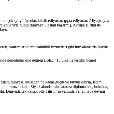
çok iyi görüyorlar, takdir ediyorlar, gıpta ediyorlar. Altyapısıyla,
va yollarıyla bütün dünyaya ulaşımı başarmış, Avrupa Birliği ile
dayız.”
erek, yatırımlar ve müteahhitlik hizmetleri gibi tüm alanlarda büyük
ilerlediğini dile getiren Bolat, “13 ülke ile tercihli ticaret
tu.
. İslam dünyası, iktisaden ne kadar güçlü ve büyük olursa, İslam
tıklarımız ortada. Siyasi alanda, uluslararası diplomaside, hukukta,
ızda. Dünyada tek kalsak bile Filistin’in yanında yer almaya devam