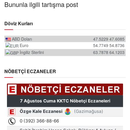
Bununla ilgili tartışma post
Döviz Kurları
ABD Doları
47.5229
47.6085
Euro
54.7749
54.8736
İngiliz Sterlini
63.7878
64.1203
NÖBETÇİ ECZANELER