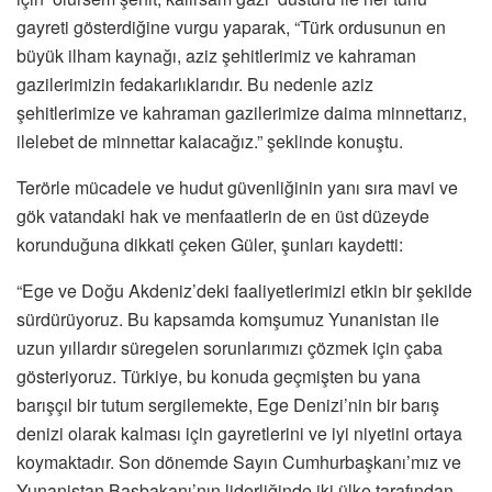
gayreti gösterdiğine vurgu yaparak, “Türk ordusunun en
büyük ilham kaynağı, aziz şehitlerimiz ve kahraman
gazilerimizin fedakarlıklarıdır. Bu nedenle aziz
şehitlerimize ve kahraman gazilerimize daima minnettarız,
ilelebet de minnettar kalacağız.” şeklinde konuştu.
Terörle mücadele ve hudut güvenliğinin yanı sıra mavi ve
gök vatandaki hak ve menfaatlerin de en üst düzeyde
korunduğuna dikkati çeken Güler, şunları kaydetti:
“Ege ve Doğu Akdeniz’deki faaliyetlerimizi etkin bir şekilde
sürdürüyoruz. Bu kapsamda komşumuz Yunanistan ile
uzun yıllardır süregelen sorunlarımızı çözmek için çaba
gösteriyoruz. Türkiye, bu konuda geçmişten bu yana
barışçıl bir tutum sergilemekte, Ege Denizi’nin bir barış
denizi olarak kalması için gayretlerini ve iyi niyetini ortaya
koymaktadır. Son dönemde Sayın Cumhurbaşkanı’mız ve
Yunanistan Başbakanı’nın liderliğinde iki ülke tarafından