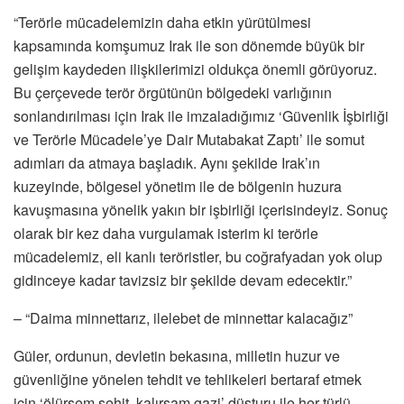
“Terörle mücadelemizin daha etkin yürütülmesi
kapsamında komşumuz Irak ile son dönemde büyük bir
gelişim kaydeden ilişkilerimizi oldukça önemli görüyoruz.
Bu çerçevede terör örgütünün bölgedeki varlığının
sonlandırılması için Irak ile imzaladığımız ‘Güvenlik İşbirliği
ve Terörle Mücadele’ye Dair Mutabakat Zaptı’ ile somut
adımları da atmaya başladık. Aynı şekilde Irak’ın
kuzeyinde, bölgesel yönetim ile de bölgenin huzura
kavuşmasına yönelik yakın bir işbirliği içerisindeyiz. Sonuç
olarak bir kez daha vurgulamak isterim ki terörle
mücadelemiz, eli kanlı teröristler, bu coğrafyadan yok olup
gidinceye kadar tavizsiz bir şekilde devam edecektir.”
– “Daima minnettarız, ilelebet de minnettar kalacağız”
Güler, ordunun, devletin bekasına, milletin huzur ve
güvenliğine yönelen tehdit ve tehlikeleri bertaraf etmek
için ‘ölürsem şehit, kalırsam gazi’ düsturu ile her türlü