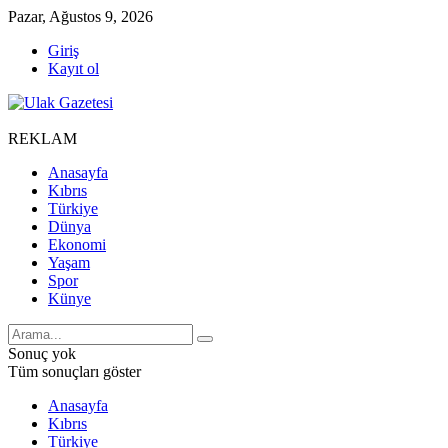
Pazar, Ağustos 9, 2026
Giriş
Kayıt ol
REKLAM
Anasayfa
Kıbrıs
Türkiye
Dünya
Ekonomi
Yaşam
Spor
Künye
Sonuç yok
Tüm sonuçları göster
Anasayfa
Kıbrıs
Türkiye