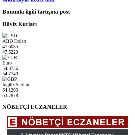
Bununla ilgili tartışma post
Döviz Kurları
ABD Doları
47.6085
47.5229
Euro
54.8736
54.7749
İngiliz Sterlini
64.1203
63.7878
NÖBETÇİ ECZANELER