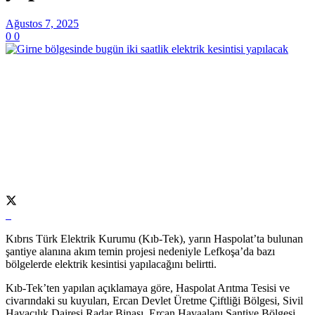
Ağustos 7, 2025
0
0
Kıbrıs Türk Elektrik Kurumu (Kıb-Tek), yarın Haspolat’ta bulunan
şantiye alanına akım temin projesi nedeniyle Lefkoşa’da bazı
bölgelerde elektrik kesintisi yapılacağını belirtti.
Kıb-Tek’ten yapılan açıklamaya göre, Haspolat Arıtma Tesisi ve
civarındaki su kuyuları, Ercan Devlet Üretme Çiftliği Bölgesi, Sivil
Havacılık Dairesi Radar Binası, Ercan Havaalanı Şantiye Bölgesi,