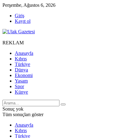
Perşembe, Ağustos 6, 2026
Giriş
Kayıt ol
REKLAM
Anasayfa
Kıbrıs
Türkiye
Dünya
Ekonomi
Yaşam
Spor
Künye
Sonuç yok
Tüm sonuçları göster
Anasayfa
Kıbrıs
Türkiye