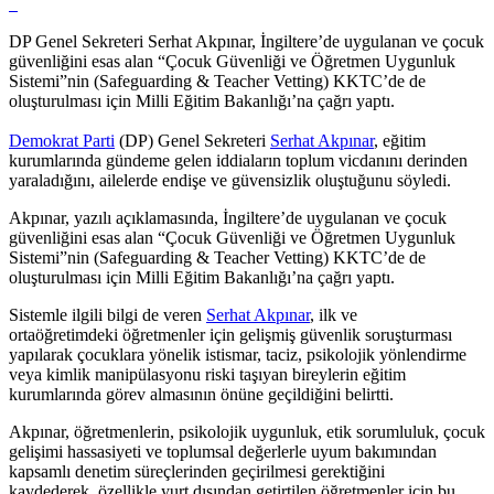
DP Genel Sekreteri Serhat Akpınar, İngiltere’de uygulanan ve çocuk
güvenliğini esas alan “Çocuk Güvenliği ve Öğretmen Uygunluk
Sistemi”nin (Safeguarding & Teacher Vetting) KKTC’de de
oluşturulması için Milli Eğitim Bakanlığı’na çağrı yaptı.
Demokrat Parti
(DP) Genel Sekreteri
Serhat Akpınar
, eğitim
kurumlarında gündeme gelen iddiaların toplum vicdanını derinden
yaraladığını, ailelerde endişe ve güvensizlik oluştuğunu söyledi.
Akpınar, yazılı açıklamasında, İngiltere’de uygulanan ve çocuk
güvenliğini esas alan “Çocuk Güvenliği ve Öğretmen Uygunluk
Sistemi”nin (Safeguarding & Teacher Vetting) KKTC’de de
oluşturulması için Milli Eğitim Bakanlığı’na çağrı yaptı.
Sistemle ilgili bilgi de veren
Serhat Akpınar
, ilk ve
ortaöğretimdeki öğretmenler için gelişmiş güvenlik soruşturması
yapılarak çocuklara yönelik istismar, taciz, psikolojik yönlendirme
veya kimlik manipülasyonu riski taşıyan bireylerin eğitim
kurumlarında görev almasının önüne geçildiğini belirtti.
Akpınar, öğretmenlerin, psikolojik uygunluk, etik sorumluluk, çocuk
gelişimi hassasiyeti ve toplumsal değerlerle uyum bakımından
kapsamlı denetim süreçlerinden geçirilmesi gerektiğini
kaydederek, özellikle yurt dışından getirtilen öğretmenler için bu