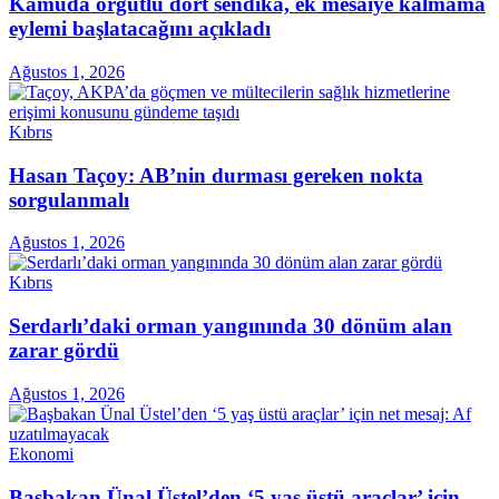
Kamuda örgütlü dört sendika, ek mesaiye kalmama
eylemi başlatacağını açıkladı
Ağustos 1, 2026
Kıbrıs
Hasan Taçoy: AB’nin durması gereken nokta
sorgulanmalı
Ağustos 1, 2026
Kıbrıs
Serdarlı’daki orman yangınında 30 dönüm alan
zarar gördü
Ağustos 1, 2026
Ekonomi
Başbakan Ünal Üstel’den ‘5 yaş üstü araçlar’ için