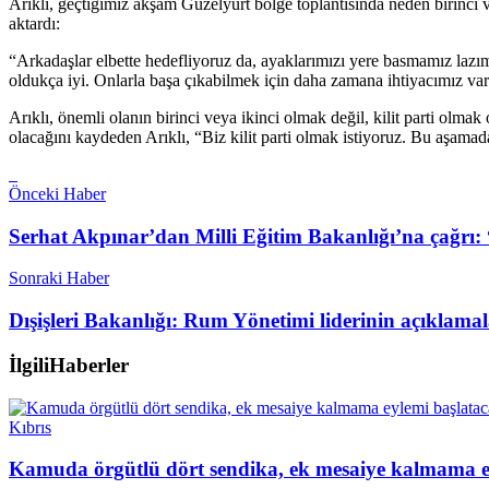
Arıklı, geçtiğimiz akşam Güzelyurt bölge toplantısında neden birinci v
aktardı:
“Arkadaşlar elbette hedefliyoruz da, ayaklarımızı yere basmamız laz
oldukça iyi. Onlarla başa çıkabilmek için daha zamana ihtiyacımız va
Arıklı, önemli olanın birinci veya ikinci olmak değil, kilit parti olma
olacağını kaydeden Arıklı, “Biz kilit parti olmak istiyoruz. Bu aşamada
Önceki Haber
Serhat Akpınar’dan Milli Eğitim Bakanlığı’na çağrı
Sonraki Haber
Dışişleri Bakanlığı: Rum Yönetimi liderinin açıklamal
İlgili
Haberler
Kıbrıs
Kamuda örgütlü dört sendika, ek mesaiye kalmama ey