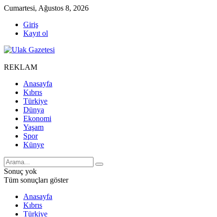
Cumartesi, Ağustos 8, 2026
Giriş
Kayıt ol
REKLAM
Anasayfa
Kıbrıs
Türkiye
Dünya
Ekonomi
Yaşam
Spor
Künye
Sonuç yok
Tüm sonuçları göster
Anasayfa
Kıbrıs
Türkiye