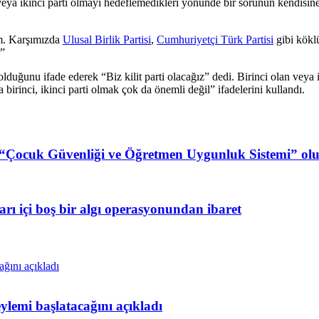
eya ikinci parti olmayı hedeflemedikleri yönünde bir sorunun kendisine y
ım. Karşımızda
Ulusal Birlik Partisi
,
Cumhuriyetçi Türk Partisi
gibi köklü
r”
k olduğunu ifade ederek “Biz kilit parti olacağız” dedi. Birinci olan ve
 birinci, ikinci parti olmak çok da önemli değil” ifadelerini kullandı.
: “Çocuk Güvenliği ve Öğretmen Uygunluk Sistemi” olu
arı içi boş bir algı operasyonundan ibaret
lemi başlatacağını açıkladı