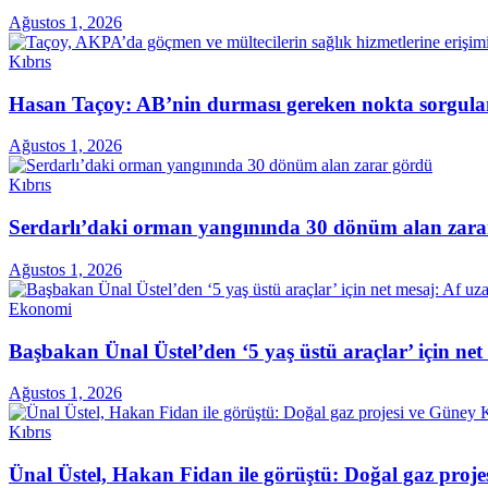
Ağustos 1, 2026
Kıbrıs
Hasan Taçoy: AB’nin durması gereken nokta sorgul
Ağustos 1, 2026
Kıbrıs
Serdarlı’daki orman yangınında 30 dönüm alan zara
Ağustos 1, 2026
Ekonomi
Başbakan Ünal Üstel’den ‘5 yaş üstü araçlar’ için ne
Ağustos 1, 2026
Kıbrıs
Ünal Üstel, Hakan Fidan ile görüştü: Doğal gaz projes