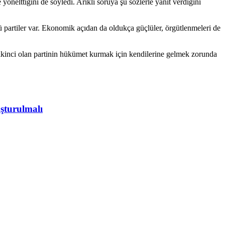
önelttiğini de söyledi. Arıklı soruya şu sözlerle yanıt verdiğini
 partiler var. Ekonomik açıdan da oldukça güçlüler, örgütlenmeleri de
ya ikinci olan partinin hükümet kurmak için kendilerine gelmek zorunda
şturulmalı