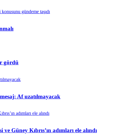
anmalı
r gördü
t mesaj: Af uzatılmayacak
i ve Güney Kıbrıs’ın adımları ele alındı