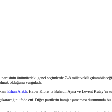
artisinin önümüzdeki genel seçimlerde 7–8 milletvekili çıkarabileceği
” olmak olduğunu vurguladı.
akanı
Erhan Arıklı
, Haber Kıbrıs’ta Bahadır Ayna ve Levent Kutay’ın 
ıkaracağını ifade etti. Diğer partilerin barajı aşamaması durumunda bu s