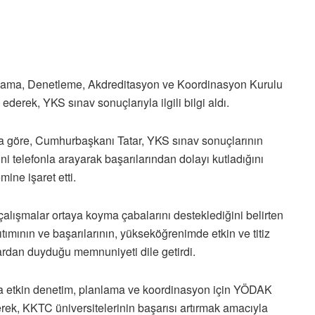
lama, Denetleme, Akdreditasyon ve Koordinasyon Kurulu
derek, YKS sınav sonuçlarıyla ilgili bilgi aldı.
a göre, Cumhurbaşkanı Tatar, YKS sınav sonuçlarının
ni telefonla arayarak başarılarından dolayı kutladığını
ine işaret etti.
lışmalar ortaya koyma çabalarını desteklediğini belirten
ımının ve başarılarının, yükseköğrenimde etkin ve titiz
ardan duyduğu memnuniyeti dile getirdi.
a etkin denetim, planlama ve koordinasyon için YÖDAK
derek, KKTC üniversitelerinin başarısı artırmak amacıyla