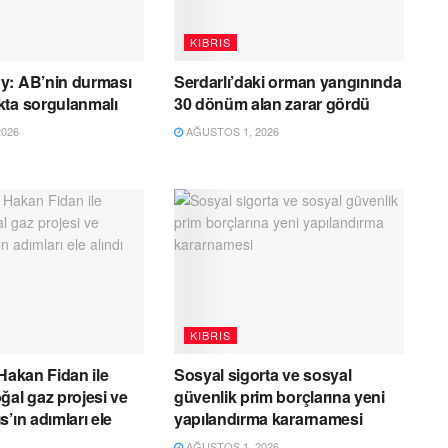
KIBRIS
y: AB’nin durması
Serdarlı’daki orman yangınında
kta sorgulanmalı
30 dönüm alan zarar gördü
026
AĞUSTOS 1, 2026
KIBRIS
 Hakan Fidan ile
Sosyal sigorta ve sosyal
ğal gaz projesi ve
güvenlik prim borçlarına yeni
’ın adımları ele
yapılandırma kararnamesi
AĞUSTOS 1, 2026