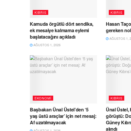
KIBRIS
KIBRIS
Kamuda örgütlü dört sendika,
Hasan Taço
ek mesaiye kalmama eylemi
gereken no
başlatacağını açıkladı
AĞUSTOS 1, 2
AĞUSTOS 1, 2026
EKONOMI
KIBRIS
Başbakan Ünal Üstel’den ‘5
Ünal Üstel,
yaş üstü araçlar’ için net mesaj:
görüştü: Do
Af uzatılmayacak
Güney Kıbrıs
alındı
AĞUSTOS 1, 2026