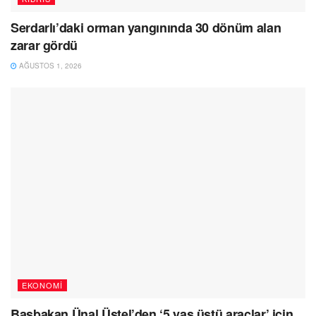
Serdarlı’daki orman yangınında 30 dönüm alan
zarar gördü
AĞUSTOS 1, 2026
EKONOMI
Başbakan Ünal Üstel’den ‘5 yaş üstü araçlar’ için