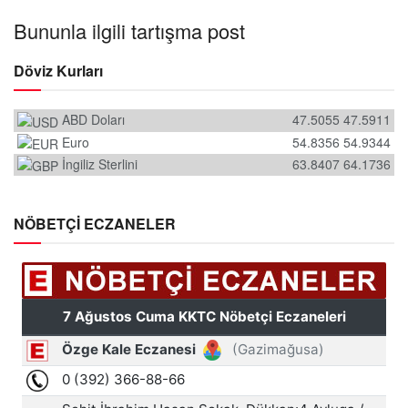
Bununla ilgili tartışma post
Döviz Kurları
ABD Doları
47.5055
47.5911
Euro
54.8356
54.9344
İngiliz Sterlini
63.8407
64.1736
NÖBETÇİ ECZANELER