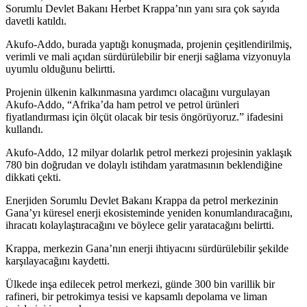
Sorumlu Devlet Bakanı Herbet Krappa’nın yanı sıra çok sayıda
davetli katıldı.
Akufo-Addo, burada yaptığı konuşmada, projenin çeşitlendirilmiş,
verimli ve mali açıdan sürdürülebilir bir enerji sağlama vizyonuyla
uyumlu olduğunu belirtti.
Projenin ülkenin kalkınmasına yardımcı olacağını vurgulayan
Akufo-Addo, “Afrika’da ham petrol ve petrol ürünleri
fiyatlandırması için ölçüt olacak bir tesis öngörüyoruz.” ifadesini
kullandı.
Akufo-Addo, 12 milyar dolarlık petrol merkezi projesinin yaklaşık
780 bin doğrudan ve dolaylı istihdam yaratmasının beklendiğine
dikkati çekti.
Enerjiden Sorumlu Devlet Bakanı Krappa da petrol merkezinin
Gana’yı küresel enerji ekosisteminde yeniden konumlandıracağını,
ihracatı kolaylaştıracağını ve böylece gelir yaratacağını belirtti.
Krappa, merkezin Gana’nın enerji ihtiyacını sürdürülebilir şekilde
karşılayacağını kaydetti.
Ülkede inşa edilecek petrol merkezi, günde 300 bin varillik bir
rafineri, bir petrokimya tesisi ve kapsamlı depolama ve liman