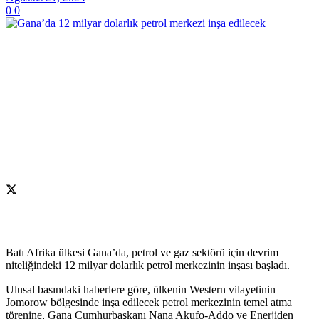
0
0
Batı Afrika ülkesi Gana’da, petrol ve gaz sektörü için devrim
niteliğindeki 12 milyar dolarlık petrol merkezinin inşası başladı.
Ulusal basındaki haberlere göre, ülkenin Western vilayetinin
Jomorow bölgesinde inşa edilecek petrol merkezinin temel atma
törenine, Gana Cumhurbaşkanı Nana Akufo-Addo ve Enerjiden