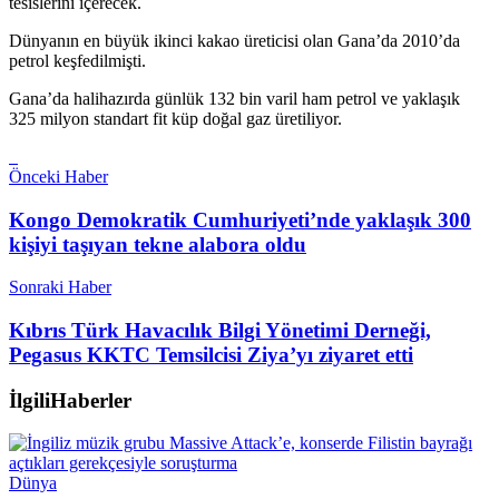
tesislerini içerecek.
Dünyanın en büyük ikinci kakao üreticisi olan Gana’da 2010’da
petrol keşfedilmişti.
Gana’da halihazırda günlük 132 bin varil ham petrol ve yaklaşık
325 milyon standart fit küp doğal gaz üretiliyor.
Önceki Haber
Kongo Demokratik Cumhuriyeti’nde yaklaşık 300
kişiyi taşıyan tekne alabora oldu
Sonraki Haber
Kıbrıs Türk Havacılık Bilgi Yönetimi Derneği,
Pegasus KKTC Temsilcisi Ziya’yı ziyaret etti
İlgili
Haberler
Dünya