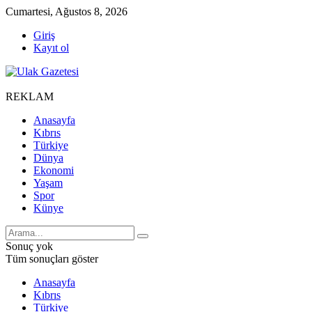
Cumartesi, Ağustos 8, 2026
Giriş
Kayıt ol
REKLAM
Anasayfa
Kıbrıs
Türkiye
Dünya
Ekonomi
Yaşam
Spor
Künye
Sonuç yok
Tüm sonuçları göster
Anasayfa
Kıbrıs
Türkiye