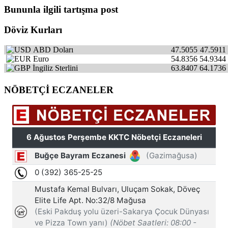
Bununla ilgili tartışma post
Döviz Kurları
ABD Doları
47.5055
47.5911
Euro
54.8356
54.9344
İngiliz Sterlini
63.8407
64.1736
NÖBETÇİ ECZANELER