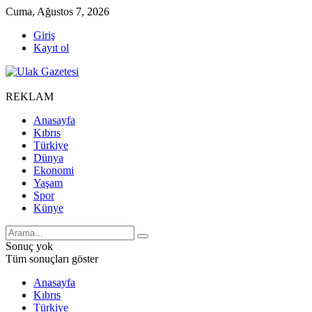
Cuma, Ağustos 7, 2026
Giriş
Kayıt ol
REKLAM
Anasayfa
Kıbrıs
Türkiye
Dünya
Ekonomi
Yaşam
Spor
Künye
Sonuç yok
Tüm sonuçları göster
Anasayfa
Kıbrıs
Türkiye