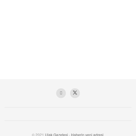
© 2021
Ulak Gazetesi
-
Haberin yeni adresi
.