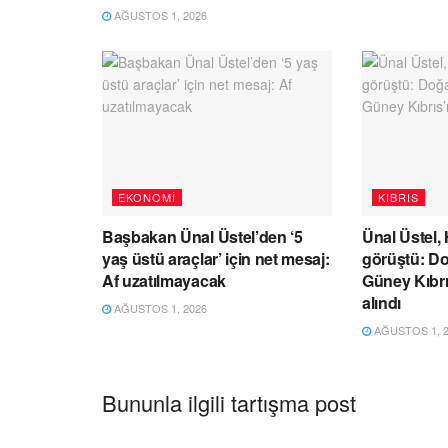
AĞUSTOS 1, 2026
EKONOMI
KIBRIS
Başbakan Ünal Üstel’den ‘5
Ünal Üstel,
yaş üstü araçlar’ için net mesaj:
görüştü: Do
Af uzatılmayacak
Güney Kıbrıs
alındı
AĞUSTOS 1, 2026
AĞUSTOS 1, 2
Bununla ilgili tartışma post