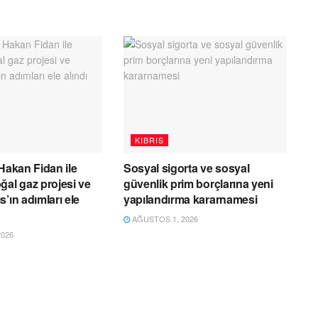
KIBRIS
 Hakan Fidan ile
Sosyal sigorta ve sosyal
ğal gaz projesi ve
güvenlik prim borçlarına yeni
’ın adımları ele
yapılandırma kararnamesi
AĞUSTOS 1, 2026
026