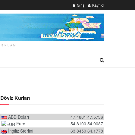
Giriş
Kayıt ol
REKLAM
Döviz Kurları
ABD Doları
47.4881
47.5736
Euro
54.8100
54.9087
İngiliz Sterlini
63.8450
64.1778