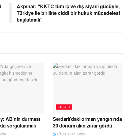
i
Akpınar: “KKTC tüm iç ve dış siyasi gücüyle,
Türkiye ile birlikte ciddi bir hukuk mücadelesi
başlatmalı”
KIBRIS
y: AB’nin durması
Serdarlı’daki orman yangınında
kta sorgulanmalı
30 dönüm alan zarar gördü
026
AĞUSTOS 1, 2026