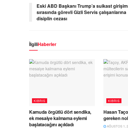
Eski ABD Başkanı Trump’a suikast girişim
sırasında görevli Gizli Servis çalışanlarına
disiplin cezası
İlgili
Haberler
KIBRIS
KIBRIS
Kamuda örgütlü dört sendika,
Hasan Taço
ek mesaiye kalmama eylemi
gereken no
başlatacağını açıkladı
AĞUSTOS 1, 2