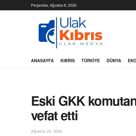
Perşembe, Ağustos 6, 2026
ANASAYFA
KIBRIS
TÜRKIYE
DÜNYA
EK
Eski GKK komutanl
vefat etti
Ağustos 24, 2024