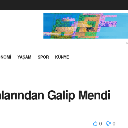
ONOMI
YAŞAM
SPOR
KÜNYE
arından Galip Mendi
0
0