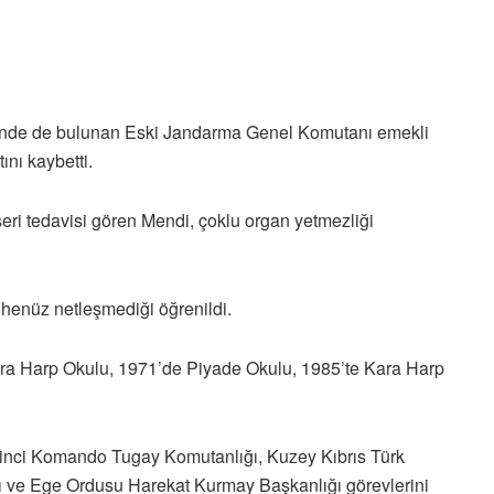
inde de bulunan Eski Jandarma Genel Komutanı emekli
nı kaybetti.
seri tedavisi gören Mendi, çoklu organ yetmezliği
henüz netleşmediği öğrenildi.
ra Harp Okulu, 1971’de Piyade Okulu, 1985’te Kara Harp
1’inci Komando Tugay Komutanlığı, Kuzey Kıbrıs Türk
ı ve Ege Ordusu Harekat Kurmay Başkanlığı görevlerini