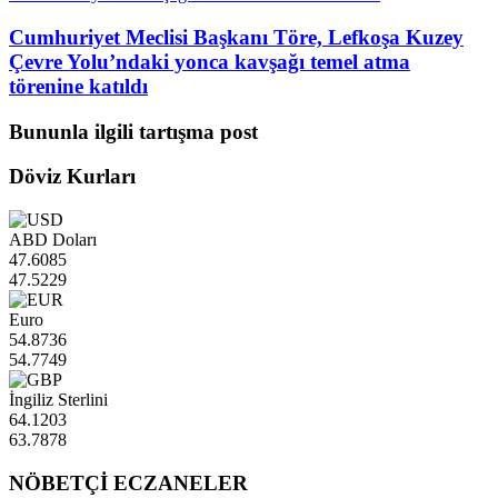
Cumhuriyet Meclisi Başkanı Töre, Lefkoşa Kuzey
Çevre Yolu’ndaki yonca kavşağı temel atma
törenine katıldı
Bununla ilgili tartışma post
Döviz Kurları
ABD Doları
47.6085
47.5229
Euro
54.8736
54.7749
İngiliz Sterlini
64.1203
63.7878
NÖBETÇİ ECZANELER