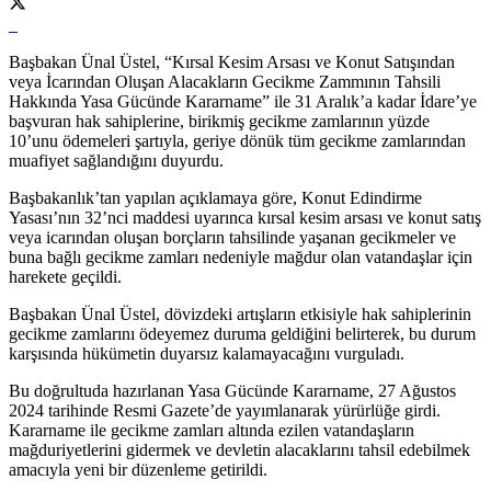
Başbakan Ünal Üstel, “Kırsal Kesim Arsası ve Konut Satışından
veya İcarından Oluşan Alacakların Gecikme Zammının Tahsili
Hakkında Yasa Gücünde Kararname” ile 31 Aralık’a kadar İdare’ye
başvuran hak sahiplerine, birikmiş gecikme zamlarının yüzde
10’unu ödemeleri şartıyla, geriye dönük tüm gecikme zamlarından
muafiyet sağlandığını duyurdu.
Başbakanlık’tan yapılan açıklamaya göre, Konut Edindirme
Yasası’nın 32’nci maddesi uyarınca kırsal kesim arsası ve konut satış
veya icarından oluşan borçların tahsilinde yaşanan gecikmeler ve
buna bağlı gecikme zamları nedeniyle mağdur olan vatandaşlar için
harekete geçildi.
Başbakan Ünal Üstel, dövizdeki artışların etkisiyle hak sahiplerinin
gecikme zamlarını ödeyemez duruma geldiğini belirterek, bu durum
karşısında hükümetin duyarsız kalamayacağını vurguladı.
Bu doğrultuda hazırlanan Yasa Gücünde Kararname, 27 Ağustos
2024 tarihinde Resmi Gazete’de yayımlanarak yürürlüğe girdi.
Kararname ile gecikme zamları altında ezilen vatandaşların
mağduriyetlerini gidermek ve devletin alacaklarını tahsil edebilmek
amacıyla yeni bir düzenleme getirildi.