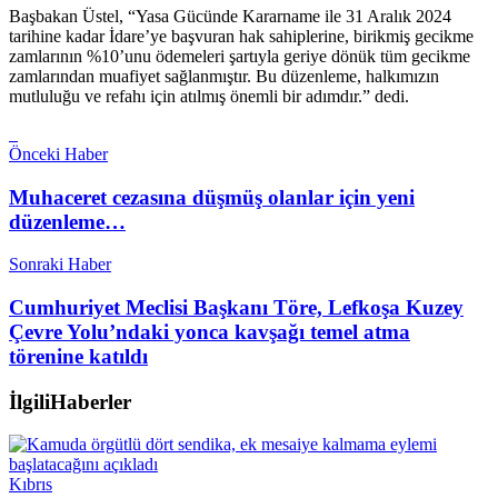
Başbakan Üstel, “Yasa Gücünde Kararname ile 31 Aralık 2024
tarihine kadar İdare’ye başvuran hak sahiplerine, birikmiş gecikme
zamlarının %10’unu ödemeleri şartıyla geriye dönük tüm gecikme
zamlarından muafiyet sağlanmıştır. Bu düzenleme, halkımızın
mutluluğu ve refahı için atılmış önemli bir adımdır.” dedi.
Önceki Haber
Muhaceret cezasına düşmüş olanlar için yeni
düzenleme…
Sonraki Haber
Cumhuriyet Meclisi Başkanı Töre, Lefkoşa Kuzey
Çevre Yolu’ndaki yonca kavşağı temel atma
törenine katıldı
İlgili
Haberler
Kıbrıs