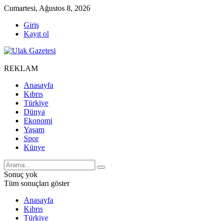
Cumartesi, Ağustos 8, 2026
Giriş
Kayıt ol
REKLAM
Anasayfa
Kıbrıs
Türkiye
Dünya
Ekonomi
Yaşam
Spor
Künye
Sonuç yok
Tüm sonuçları göster
Anasayfa
Kıbrıs
Türkiye