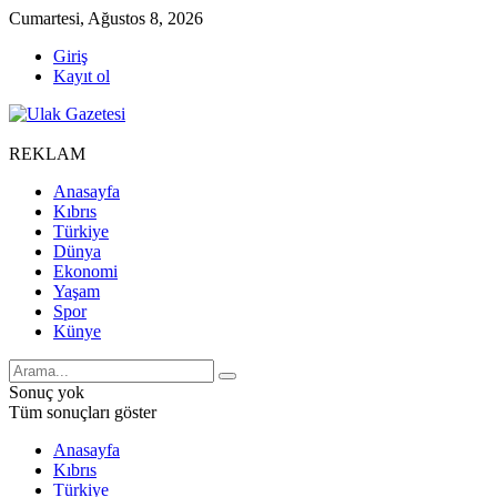
Cumartesi, Ağustos 8, 2026
Giriş
Kayıt ol
REKLAM
Anasayfa
Kıbrıs
Türkiye
Dünya
Ekonomi
Yaşam
Spor
Künye
Sonuç yok
Tüm sonuçları göster
Anasayfa
Kıbrıs
Türkiye