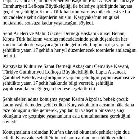
Lapta Alsancak Çamlıbel Belediye Başkanı Fırat Ataser de Türkiye
Cumhuriyeti Lefkoşa Büyükelçiliği ile belediye işbirliğinde hayata
geçirilen şehitliğin Kıbrıs Türk halkının varoluş mücadelesi ve bu
mücadelede şehit düşenlerin anısını Karşıyaka’nın en güzel
noktasında sonsuza kadar yaşatacağını söyledi.
Şehit Aileleri ve Malul Gaziler Derneği Başkanı Gürsel Benan,
Kıbrıs Türk halkının varoluş mücadelesinde şehit düşenlerin her
zaman kalplerde yaşayacağını dile getirerek, bugün açılışı yapılan
şehitlikte yatan 17 şehidin her yıl düzenlenecek törenlerle anılacağını
belirtti.
Karşıyaka Kültür ve Sanat Derneği Asbaşkanı Cemaliye Kavani,
Türkiye Cumhuriyeti Lefkoşa Büyükelçiliği ile Lapta Alsancak
Çamlıbel Belediyesi işbirliğinde yapılan şehitliğin yapım aşaması ve
şehitlikte yatan 17 şehit hakkında bilgi vererek, şehitliğin
yapılmasında emeği geçen herkese teşekkür etti.
Şehit aileleri adına konuşma yapan Kerim Akpolat, bebek çocuk
kadın yaşlı demeden şehit edilen Karşıyakalıların acısının hâlâ daha
taze olduğunu dile getirerek, yapılan bu vahşetin bir savaş suçu
olduğunu ve geçmişte yaşananların asla unutulmaması gerektiğini
söyledi.
Konuşmaların ardından Kur’an tilaveti okunarak şehitler için dua
edildi. Karşıyaka şehitliğinin açılışının ardından şehitlik gezildi.