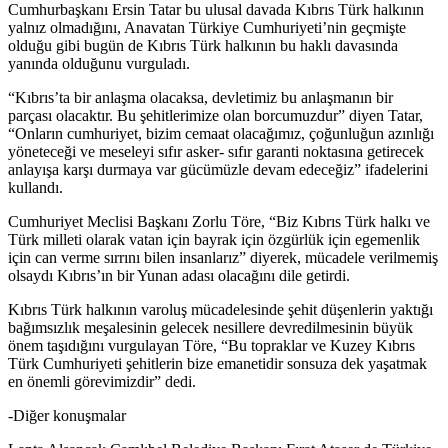
Cumhurbaşkanı Ersin Tatar bu ulusal davada Kıbrıs Türk halkının
yalnız olmadığını, Anavatan Türkiye Cumhuriyeti’nin geçmişte
olduğu gibi bugün de Kıbrıs Türk halkının bu haklı davasında
yanında olduğunu vurguladı.
“Kıbrıs’ta bir anlaşma olacaksa, devletimiz bu anlaşmanın bir
parçası olacaktır. Bu şehitlerimize olan borcumuzdur” diyen Tatar,
“Onların cumhuriyet, bizim cemaat olacağımız, çoğunluğun azınlığı
yöneteceği ve meseleyi sıfır asker- sıfır garanti noktasına getirecek
anlayışa karşı durmaya var gücümüzle devam edeceğiz” ifadelerini
kullandı.
Cumhuriyet Meclisi Başkanı Zorlu Töre, “Biz Kıbrıs Türk halkı ve
Türk milleti olarak vatan için bayrak için özgürlük için egemenlik
için can verme sırrını bilen insanlarız” diyerek, mücadele verilmemiş
olsaydı Kıbrıs’ın bir Yunan adası olacağını dile getirdi.
Kıbrıs Türk halkının varoluş mücadelesinde şehit düşenlerin yaktığı
bağımsızlık meşalesinin gelecek nesillere devredilmesinin büyük
önem taşıdığını vurgulayan Töre, “Bu topraklar ve Kuzey Kıbrıs
Türk Cumhuriyeti şehitlerin bize emanetidir sonsuza dek yaşatmak
en önemli görevimizdir” dedi.
-Diğer konuşmalar