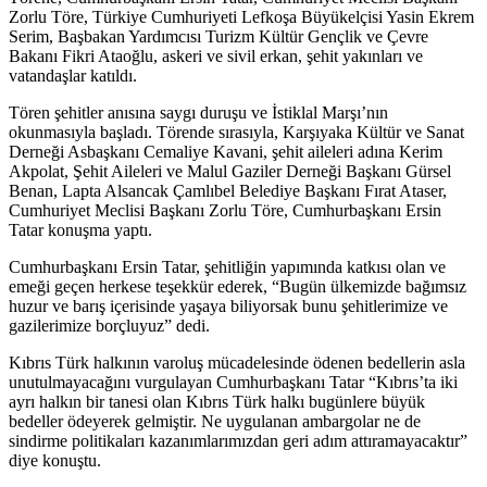
Zorlu Töre, Türkiye Cumhuriyeti Lefkoşa Büyükelçisi Yasin Ekrem
Serim, Başbakan Yardımcısı Turizm Kültür Gençlik ve Çevre
Bakanı Fikri Ataoğlu, askeri ve sivil erkan, şehit yakınları ve
vatandaşlar katıldı.
Tören şehitler anısına saygı duruşu ve İstiklal Marşı’nın
okunmasıyla başladı.
Törende sırasıyla, Karşıyaka Kültür ve Sanat
Derneği Asbaşkanı Cemaliye Kavani, şehit aileleri adına Kerim
Akpolat, Şehit Aileleri ve Malul Gaziler Derneği Başkanı Gürsel
Benan, Lapta Alsancak Çamlıbel Belediye Başkanı Fırat Ataser,
Cumhuriyet Meclisi Başkanı Zorlu Töre, Cumhurbaşkanı Ersin
Tatar konuşma yaptı.
Cumhurbaşkanı Ersin Tatar, şehitliğin yapımında katkısı olan ve
emeği geçen herkese teşekkür ederek, “Bugün ülkemizde bağımsız
huzur ve barış içerisinde yaşaya biliyorsak bunu şehitlerimize ve
gazilerimize borçluyuz” dedi.
Kıbrıs Türk halkının varoluş mücadelesinde ödenen bedellerin asla
unutulmayacağını vurgulayan Cumhurbaşkanı Tatar “Kıbrıs’ta iki
ayrı halkın bir tanesi olan Kıbrıs Türk halkı bugünlere büyük
bedeller ödeyerek gelmiştir. Ne uygulanan ambargolar ne de
sindirme politikaları kazanımlarımızdan geri adım attıramayacaktır”
diye konuştu.