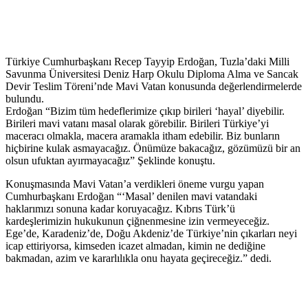
Türkiye Cumhurbaşkanı Recep Tayyip Erdoğan, Tuzla’daki Milli
Savunma Üniversitesi Deniz Harp Okulu Diploma Alma ve Sancak
Devir Teslim Töreni’nde Mavi Vatan konusunda değerlendirmelerde
bulundu.
Erdoğan “Bizim tüm hedeflerimize çıkıp birileri ‘hayal’ diyebilir.
Birileri mavi vatanı masal olarak görebilir. Birileri Türkiye’yi
maceracı olmakla, macera aramakla itham edebilir. Biz bunların
hiçbirine kulak asmayacağız. Önümüze bakacağız, gözümüzü bir an
olsun ufuktan ayırmayacağız” Şeklinde konuştu.
Konuşmasında Mavi Vatan’a verdikleri öneme vurgu yapan
Cumhurbaşkanı Erdoğan “‘Masal’ denilen mavi vatandaki
haklarımızı sonuna kadar koruyacağız. Kıbrıs Türk’ü
kardeşlerimizin hukukunun çiğnenmesine izin vermeyeceğiz.
Ege’de, Karadeniz’de, Doğu Akdeniz’de Türkiye’nin çıkarları neyi
icap ettiriyorsa, kimseden icazet almadan, kimin ne dediğine
bakmadan, azim ve kararlılıkla onu hayata geçireceğiz.” dedi.