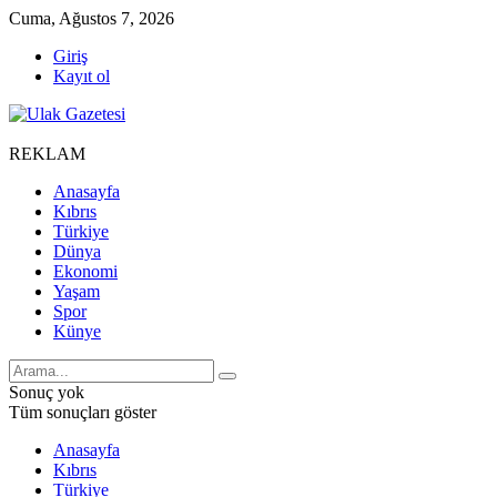
Cuma, Ağustos 7, 2026
Giriş
Kayıt ol
REKLAM
Anasayfa
Kıbrıs
Türkiye
Dünya
Ekonomi
Yaşam
Spor
Künye
Sonuç yok
Tüm sonuçları göster
Anasayfa
Kıbrıs
Türkiye