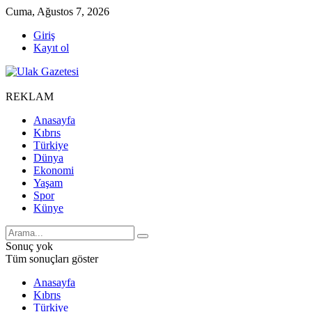
Cuma, Ağustos 7, 2026
Giriş
Kayıt ol
REKLAM
Anasayfa
Kıbrıs
Türkiye
Dünya
Ekonomi
Yaşam
Spor
Künye
Sonuç yok
Tüm sonuçları göster
Anasayfa
Kıbrıs
Türkiye