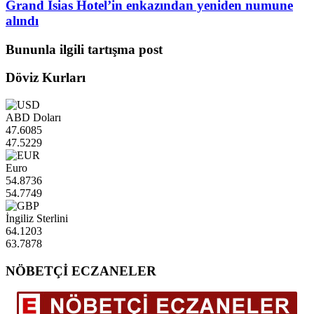
Grand İsias Hotel’in enkazından yeniden numune
alındı
Bununla ilgili tartışma post
Döviz Kurları
ABD Doları
47.6085
47.5229
Euro
54.8736
54.7749
İngiliz Sterlini
64.1203
63.7878
NÖBETÇİ ECZANELER