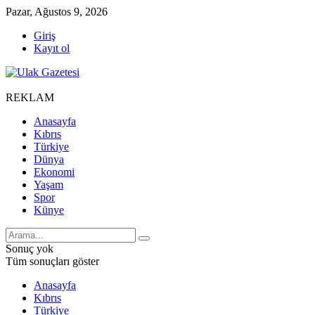
Pazar, Ağustos 9, 2026
Giriş
Kayıt ol
REKLAM
Anasayfa
Kıbrıs
Türkiye
Dünya
Ekonomi
Yaşam
Spor
Künye
Sonuç yok
Tüm sonuçları göster
Anasayfa
Kıbrıs
Türkiye