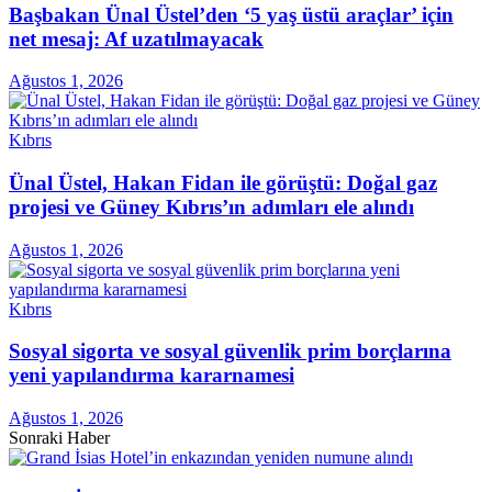
Başbakan Ünal Üstel’den ‘5 yaş üstü araçlar’ için
net mesaj: Af uzatılmayacak
Ağustos 1, 2026
Kıbrıs
Ünal Üstel, Hakan Fidan ile görüştü: Doğal gaz
projesi ve Güney Kıbrıs’ın adımları ele alındı
Ağustos 1, 2026
Kıbrıs
Sosyal sigorta ve sosyal güvenlik prim borçlarına
yeni yapılandırma kararnamesi
Ağustos 1, 2026
Sonraki Haber