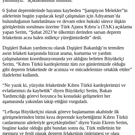
yanındayız.” açıklamasında bulundu.
6 Şubat depremlerinde hayatını kaybeden “Şampiyon Melekler”in
ailelerinin bugün yapılacak keşif çalışmaları için Adıyaman’da
bulunduğunun hatırlatılması ve devam eden hukuki sürece ilişkin
görüşlerinin sorulması üzerine Türk Ajansı Kıbrıs’a (TAK) açıklama
yapan Serim, “Şubat 2023’te ülkemizi derinden sarsan deprem
felaketinin acısı halen milletçe yüreğimizdedir” dedi.
Dışişleri Bakan yardımcısı olarak Dışişleri Bakanlığı’nı temsilen
asrın felaketi karşısında bizzat arama, kurtarma ve yardım
çalışmalarının koordinasyonunda yer aldığını belirten Büyükelçi
Serim, “Kıbrıs Türkü kardeşlerimiz tüm zor günlerimizde olduğu
gibi deprem felaketinde de acımıza ve mücadelemize ortaklık ettiler”
ifadelerini kullandı.
“Ne yazık ki, yüzyılın felaketinde Kıbrıs Türkü kardeşlerimizi ve
evlatlarımızı da kaybettik” diyen Büyükelçi Serim, Bakan
Yardımcılığı görevi boyunca bu konudaki gelişmeleri her
aşamasında yakından takip ettiğini vurguladı.
“Lefkoşa Büyükelçisi olarak göreve başlamamın akabinde ilk
görüşmelerinden birini keza depremde kaybettiğimiz Kıbrıs Türkü
canlarımızın aileleriyle gerçekleştirdim” diyen Yasin Ekrem Serim,
bugüne kadar olduğu gibi bundan sonra da, Türk milletinin bir
memuru ve ferdi olarak deprem felaketinin önlenmesi ve olası