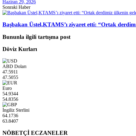
Haziran 29, 2026
Sonraki Haber
Başbakan Üstel,KTAMS’ı ziyaret etti: “Ortak derdimi
Bununla ilgili tartışma post
Döviz Kurları
ABD Doları
47.5911
47.5055
Euro
54.9344
54.8356
İngiliz Sterlini
64.1736
63.8407
NÖBETÇİ ECZANELER