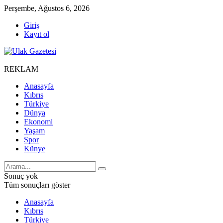
Perşembe, Ağustos 6, 2026
Giriş
Kayıt ol
REKLAM
Anasayfa
Kıbrıs
Türkiye
Dünya
Ekonomi
Yaşam
Spor
Künye
Sonuç yok
Tüm sonuçları göster
Anasayfa
Kıbrıs
Türkiye