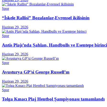
Spor
“İskele Rallisi” Bozalanlar-Evrensel ikilisinin
Haziran 29, 2026
Spor
Antis Plajı’nda Şahlan, Handbulls ve Esentepe birinc
Haziran 29, 2026
Spor
Avusturya GP’si George Russell’ın
Haziran 29, 2026
Spor
Tolga Kınacı Plaj Hentbol Şampiyonası tamamlandı