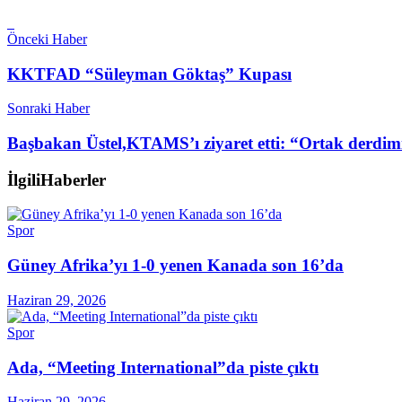
Önceki Haber
KKTFAD “Süleyman Göktaş” Kupası
Sonraki Haber
Başbakan Üstel,KTAMS’ı ziyaret etti: “Ortak derdimi
İlgili
Haberler
Spor
Güney Afrika’yı 1-0 yenen Kanada son 16’da
Haziran 29, 2026
Spor
Ada, “Meeting International”da piste çıktı
Haziran 29, 2026