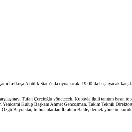
şamı Lefkoşa Atatürk Stadı’nda oynanacak. 19.00’da başlayacak karşıl
rşılaşmayı Tufan Çerçioğlu yönetecek. Kupayla ilgili tanıtım basın to
y, Yenicami Kulüp Başkanı Ahmet Gencosman, Takım Teknik Direktörü
gü Bayraktar, futbolculardan İbrahim Balde, dernek yönetim kurulu üy