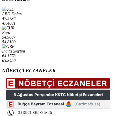
ABD Doları
47.5736
47.4881
Euro
54.9087
54.8100
İngiliz Sterlini
64.1778
63.8450
NÖBETÇİ ECZANELER