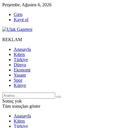
Perşembe, Ağustos 6, 2026
Giriş
Kayıt ol
REKLAM
Anasayfa
Kıbrıs
Türkiye
Dünya
Ekonomi
Yaşam
Spor
Künye
Sonuç yok
Tüm sonuçları göster
Anasayfa
Kıbrıs
Türkiye