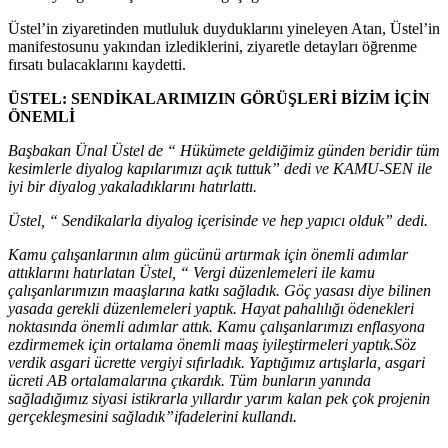
Üstel’in ziyaretinden mutluluk duyduklarını yineleyen Atan, Üstel’in
manifestosunu yakından izlediklerini, ziyaretle detayları öğrenme
fırsatı bulacaklarını kaydetti.
ÜSTEL: SENDİKALARIMIZIN GÖRÜŞLERİ BİZİM İÇİN
ÖNEMLİ
Başbakan Ünal Üstel de “ Hükümete geldiğimiz günden beridir tüm
kesimlerle diyalog kapılarımızı açık tuttuk” dedi ve KAMU-SEN ile
iyi bir diyalog yakaladıklarını hatırlattı.
Üstel, “ Sendikalarla diyalog içerisinde ve hep yapıcı olduk” dedi.
Kamu çalışanlarının alım gücünü artırmak için önemli adımlar
attıklarını hatırlatan Üstel, “ Vergi düzenlemeleri ile kamu
çalışanlarımızın maaşlarına katkı sağladık. Göç yasası diye bilinen
yasada gerekli düzenlemeleri yaptık. Hayat pahalılığı ödenekleri
noktasında önemli adımlar attık. Kamu çalışanlarımızı enflasyona
ezdirmemek için ortalama önemli maaş iyileştirmeleri yaptık.Söz
verdik asgari ücrette vergiyi sıfırladık. Yaptığımız artışlarla, asgari
ücreti AB ortalamalarına çıkardık. Tüm bunların yanında
sağladığımız siyasi istikrarla yıllardır yarım kalan pek çok projenin
gerçekleşmesini sağladık”ifadelerini kullandı.