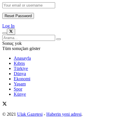
Log In
Sonuç yok
Tüm sonuçları göster
Anasayfa
Kıbrıs
Türkiye
Dünya
Ekonomi
Yaşam
Spor
Künye
© 2021
Ulak Gazetesi
-
Haberin yeni adresi
.