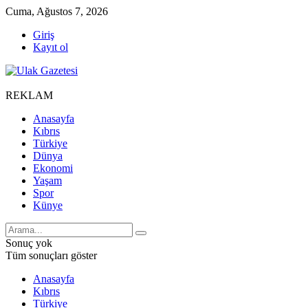
Cuma, Ağustos 7, 2026
Giriş
Kayıt ol
REKLAM
Anasayfa
Kıbrıs
Türkiye
Dünya
Ekonomi
Yaşam
Spor
Künye
Sonuç yok
Tüm sonuçları göster
Anasayfa
Kıbrıs
Türkiye