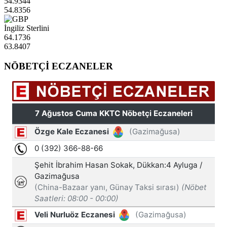
54.9344
54.8356
İngiliz Sterlini
64.1736
63.8407
NÖBETÇİ ECZANELER