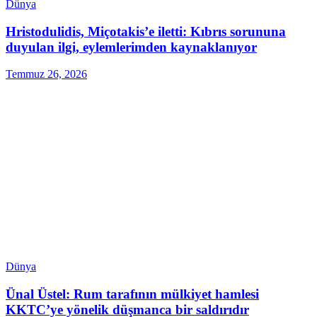
Dünya
Hristodulidis, Miçotakis’e iletti: Kıbrıs sorununa
duyulan ilgi, eylemlerimden kaynaklanıyor
Temmuz 26, 2026
Dünya
Ünal Üstel: Rum tarafının mülkiyet hamlesi
KKTC’ye yönelik düşmanca bir saldırıdır