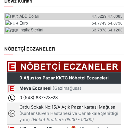
Döviz Kurları
ABD Doları
47.5229
47.6085
Euro
54.7749
54.8736
İngiliz Sterlini
63.7878
64.1203
NÖBETÇİ ECZANELER