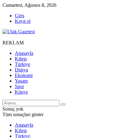
Cumartesi, Ağustos 8, 2026
Giriş
Kayıt ol
REKLAM
Anasayfa
Kıbrıs
Türkiye
Dünya
Ekonomi
Yaşam
Spor
Künye
Sonuç yok
Tüm sonuçları göster
Anasayfa
Kıbrıs
Türkiye