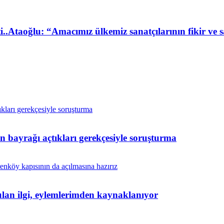
.Ataoğlu: “Amacımız ülkemiz sanatçılarının fikir ve sa
in bayrağı açtıkları gerekçesiyle soruşturma
yulan ilgi, eylemlerimden kaynaklanıyor