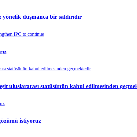
yönelik düşmanca bir saldırıdır
rız
 eşit uluslararası statüsünün kabul edilmesinden geçme
çözümü istiyoruz