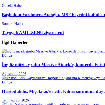
Önceki Haber
Başbakan Yardımcısı Ataoğlu, MSF heyetini kabul etti.
Sonraki Haber
Taçoy, KAMU-SEN’i ziyaret etti
İlgili
Haberler
Dünya
İngiliz müzik grubu Massive Attack’e, konserde Filist
Ağustos 1, 2026
Dünya
Hristodulidis, Miçotakis’e iletti: Kıbrıs sorununa du
Temmuz 26, 2026