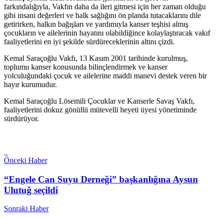
farkındalığıyla, Vakfın daha da ileri gitmesi için her zaman olduğu
gibi insani değerleri ve halk sağlığını ön planda tutacaklarını dile
getirirken, halkın bağışları ve yardımıyla kanser teşhisi almış
çocukların ve ailelerinin hayatını olabildiğince kolaylaştıracak vakıf
faaliyetlerini en iyi şekilde sürdüreceklerinin altını çizdi.
Kemal Saraçoğlu Vakfı, 13 Kasım 2001 tarihinde kurulmuş,
toplumu kanser konusunda bilinçlendirmek ve kanser
yolculuğundaki çocuk ve ailelerine maddi manevi destek veren bir
hayır kurumudur.
Kemal Saraçoğlu Lösemili Çocuklar ve Kanserle Savaş Vakfı,
faaliyetlerini dokuz gönüllü mütevelli heyeti üyesi yönetiminde
sürdürüyor.
Önceki Haber
“Engele Can Suyu Derneği” başkanlığına Aysun
Ulutuğ seçildi
Sonraki Haber