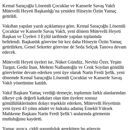
Kemal Saraçoğlu Lösemili Çocuklar ve Kanserle Savaş Vakfı
Mütevelli Heyeti Başkanlığı’na yeniden Hüseyin Özün Yamaç
getirildi.
Vakıftan yapılan yazılı açıklamaya göre, Kemal Saraçoğlu Lösemili
Çocuklar ve Kanserle Savaş Vakfı, yeni dönem Mütevelli Heyeti
Başkan ve Üyeleri 3 Eylül tarihinde yapılan toplantıda
belirlendi.
Başkanlık görevine bir kez daha Hüseyin Özün Yamaç
getirilirken, Genel Sekreter görevine de Seda Selçuk Tanova devam
edecek.
Mütevelli Heyeti üyeleri ise, Nüket Gündüz, Nevhiz Özer, Yeşim
Turgut, Gediz İnan, Meltem Nalbantoğlu ve Cenk Soydan gönüllü
görevlerine devam ederken yeni üye olarak Narin Ferdi Şefik, yeni
dönemde Kemal Saraçoğlu Lösemili Çocuklar ve Kanserle Savaş
Vakfı yönetimine katıldı.
Vakıf Başkanı Yamaç verdiği demeçte, toplumun farklı alanlarından
ülkeye çok değerli katkıları olan tüm üyelere sonsuz
gönüllülüklerinden dolayı teşekkür ederken, Mütevelli Heyetinin
yeni üyesi 43 yılını adalet ve hukuka adamış Emekli Yüksek
Mahkeme Başkanı Narin Ferdi Şefik’i aralarında görmenin
mutluluğunu kaydetti.
Yamaç ayrıca, ciddi sorumluluk gerektiren bu görevin