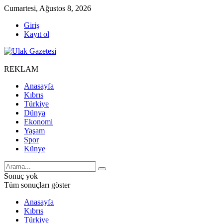
Cumartesi, Ağustos 8, 2026
Giriş
Kayıt ol
REKLAM
Anasayfa
Kıbrıs
Türkiye
Dünya
Ekonomi
Yaşam
Spor
Künye
Sonuç yok
Tüm sonuçları göster
Anasayfa
Kıbrıs
Türkiye