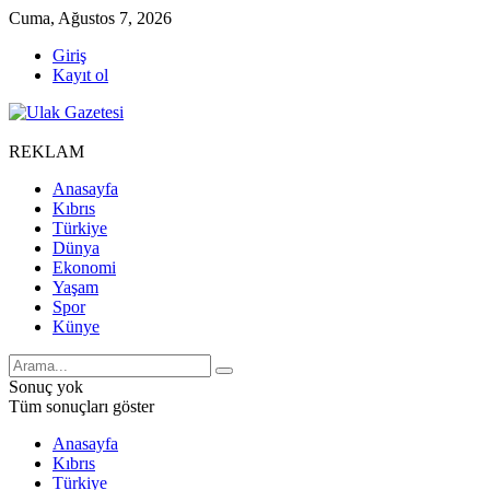
Cuma, Ağustos 7, 2026
Giriş
Kayıt ol
REKLAM
Anasayfa
Kıbrıs
Türkiye
Dünya
Ekonomi
Yaşam
Spor
Künye
Sonuç yok
Tüm sonuçları göster
Anasayfa
Kıbrıs
Türkiye