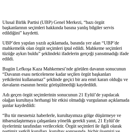
Ulusal Birlik Partisi (UBP) Genel Merkezi, “bazı örgüt
başkanlarının seçimleri hakkında basına yanlış bilgiler servis
edildiğini” kaydetti.
UBP’den yapılan yazılı açıklamada, basında yer alan “UBP’de
mahkemelik olan örgüt seçimleri iptal edildi. Mahkeme seçimleri
tüzüğe aykırı buldu” şeklindeki ifadelerin gerçeği yansıtmadığı ifade
edildi.
Bugün Lefkoşa Kaza Mahkemesi’nde görülen davanın sonucunun
“Davanın esası neticelenene kadar seçilen örgüt başkanları
yetkilerini kullanamaz” şeklinde geçici bir ara emri kararı olduğu ve
davaların esasının henüz görüşülmediği kaydedildi.
Adı geçen örgüt seçimlerinin sonucunun 21 Eylül’de yapılacak
olağan kurultaya herhangi bir etkisi olmadığı vurgulanan açıklamada
şunlar kaydedildi:
“Bu tür mesnetsiz haberlerle, kurultayımıza gölge düşürmeye ve
itibarsızlaştırmaya çalışanlara yönelik gerekli yanıt, 21 Eylül’de
üyelerimiz tarafından verilecektir. Örgüt seçimleri ile ilgili olarak
partimiz yetkili kurulları, kurultay sonrasında, hiçbir üyemizi ve