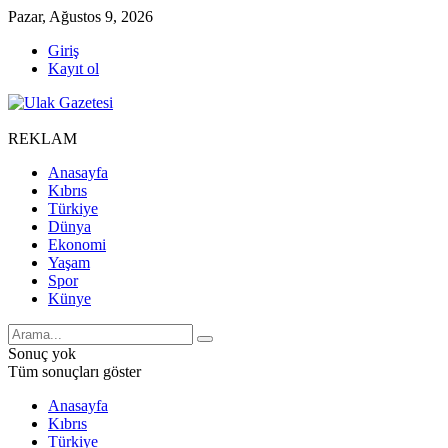
Pazar, Ağustos 9, 2026
Giriş
Kayıt ol
REKLAM
Anasayfa
Kıbrıs
Türkiye
Dünya
Ekonomi
Yaşam
Spor
Künye
Sonuç yok
Tüm sonuçları göster
Anasayfa
Kıbrıs
Türkiye