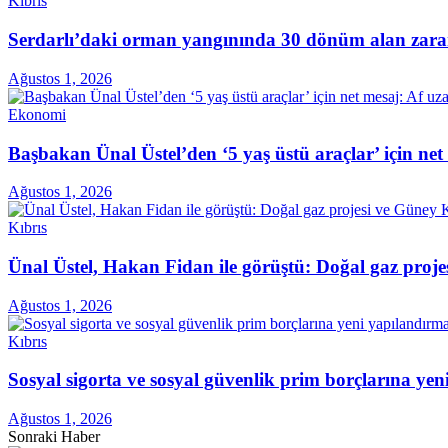
Kıbrıs
Serdarlı’daki orman yangınında 30 dönüm alan zara
Ağustos 1, 2026
Ekonomi
Başbakan Ünal Üstel’den ‘5 yaş üstü araçlar’ için ne
Ağustos 1, 2026
Kıbrıs
Ünal Üstel, Hakan Fidan ile görüştü: Doğal gaz projes
Ağustos 1, 2026
Kıbrıs
Sosyal sigorta ve sosyal güvenlik prim borçlarına ye
Ağustos 1, 2026
Sonraki Haber