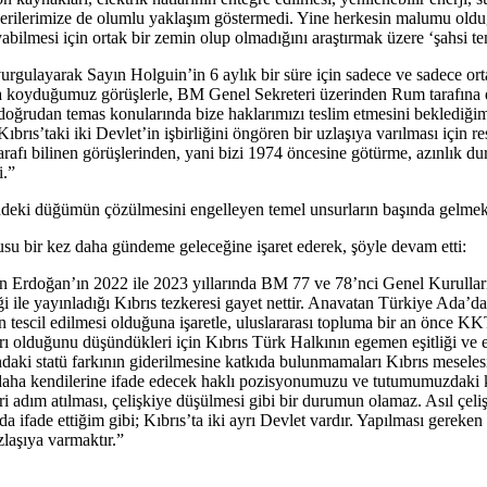
 önerilerimize de olumlu yaklaşım göstermedi. Yine herkesin malumu old
yabilmesi için ortak bir zemin olup olmadığını araştırmak üzere ‘şahsi te
vurgulayarak Sayın Holguin’in 6 aylık bir süre için sadece ve sadece 
ya koyduğumuz görüşlerle, BM Genel Sekreteri üzerinden Rum tarafına
oğrudan temas konularında bize haklarımızı teslim etmesini beklediğimiz
brıs’taki iki Devlet’in işbirliğini öngören bir uzlaşıya varılması için 
tarafı bilinen görüşlerinden, yani bizi 1974 öncesine götürme, azınlık
i.”
indeki düğümün çözülmesini engelleyen temel unsurların başında gelme
u bir kez daha gündeme geleceğine işaret ederek, şöyle devam etti:
Erdoğan’ın 2022 ile 2023 yıllarında BM 77 ve 78’nci Genel Kurullarınd
 ile yayınladığı Kıbrıs tezkeresi gayet nettir. Anavatan Türkiye Ada’d
nın tescil edilmesi olduğuna işaretle, uluslararası topluma bir an önce 
 olduğunu düşündükleri için Kıbrıs Türk Halkının egemen eşitliği ve eşi
ndaki statü farkının giderilmesine katkıda bulunmamaları Kıbrıs mesel
daha kendilerine ifade edecek haklı pozisyonumuzu ve tutumumuzdaki k
 adım atılması, çelişkiye düşülmesi gibi bir durumun olamaz. Asıl çelişki
a ifade ettiğim gibi; Kıbrıs’ta iki ayrı Devlet vardır. Yapılması gereken 
uzlaşıya varmaktır.”