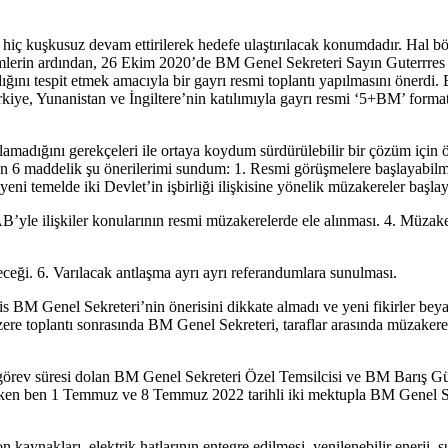
iç kuşkusuz devam ettirilerek hedefe ulaştırılacak konumdadır. Hal böyle
eçimlerin ardından, 26 Ekim 2020’de BM Genel Sekreteri Sayın Guterrres
ığını tespit etmek amacıyla bir gayrı resmi toplantı yapılmasını önerdi
rkiye, Yunanistan ve İngiltere’nin katılımıyla gayrı resmi ‘5+BM’ forma
ığını gerekçeleri ile ortaya koydum sürdürülebilir bir çözüm için öncel
lan 6 maddelik şu önerilerimi sundum: 1. Resmi görüşmelere başlayabilme
eni temelde iki Devlet’in işbirliği ilişkisine yönelik müzakereler başlay
ve AB’yle ilişkiler konularının resmi müzakerelerde ele alınması. 4. Müz
eceği. 6. Varılacak antlaşma ayrı ayrı referandumlara sunulması.
s BM Genel Sekreteri’nin önerisini dikkate almadı ve yeni fikirler 
re toplantı sonrasında BM Genel Sekreteri, taraflar arasında müzakere
örev süresi dolan BM Genel Sekreteri Özel Temsilcisi ve BM Barış G
ürken ben 1 Temmuz ve 8 Temmuz 2022 tarihli iki mektupla BM Genel Sekre
n kaynakları, elektrik hatlarının entegre edilmesi, yenilenebilir enerji