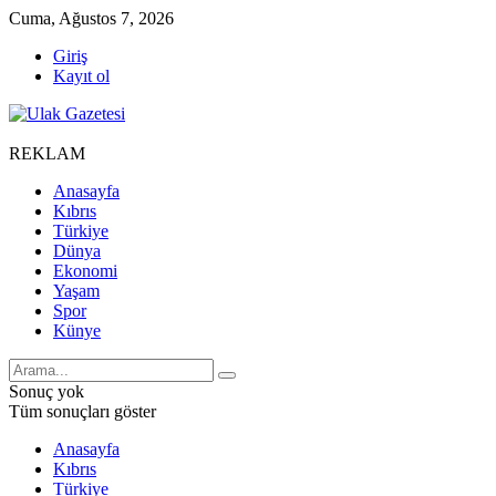
Cuma, Ağustos 7, 2026
Giriş
Kayıt ol
REKLAM
Anasayfa
Kıbrıs
Türkiye
Dünya
Ekonomi
Yaşam
Spor
Künye
Sonuç yok
Tüm sonuçları göster
Anasayfa
Kıbrıs
Türkiye