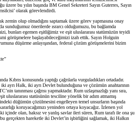
uğu üzere bu yılın başında BM Genel Sekreteri Sayın Guterres, Sayın
msilcisi’ olarak görevlendirdi.
ortak zemin olup olmadığını saptamak üzere görev yapmasına onay
 da sunduğumuz önerilerde ısrarcı olduğumuzu, bu bağlamda
i, bunları egemen eşitliğimiz ve eşit uluslararası statümüzün teyidi
resmi görüşmelere başlayabileceğimizi izah ettik. Sayın Holguin
 durumuna düşürme anlayışından, federal çözüm görüşmelerini bizim
kte”
a Kıbrıs konusunda yaptığı çağrılarla vurguladıkları ortadadır.
a iki ayrı Halk, iki ayrı Devlet bulunduğuna ve çözümün anahtarının
KKTC’nin tanınması çağrısı yapmaktadır. Rum uzlaşmazlığı yanı sıra,
t uluslararası statüsünün tesciline yönelik bir adım atmamış
esindeki düğümün çözülmesini engelleyen temel unsurların başında
ararlığı koruyacağımızı yeninden ortaya koyacağız. İzlenen yol
 içinde olan, haksız ve yanlış savlar ileri süren, Rum tarafı ile ona şu
bu gerçekten hareketle iki Devlet’in işbirliğini sağlamak, iki Halkın