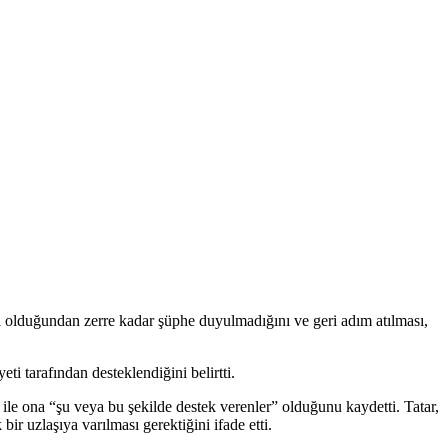
ı olduğundan zerre kadar şüphe duyulmadığını ve geri adım atılması,
i tarafından desteklendiğini belirtti.
fı ile ona “şu veya bu şekilde destek verenler” olduğunu kaydetti. Tatar,
bir uzlaşıya varılması gerektiğini ifade etti.