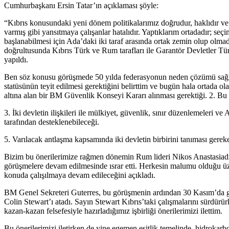
Cumhurbaşkanı Ersin Tatar’ın açıklaması şöyle:
“Kıbrıs konusundaki yeni dönem politikalarımız doğrudur, haklıdır ve h
varmış gibi yansıtmaya çalışanlar hatalıdır. Yaptıklarım ortadadır; s
başlanabilmesi için Ada’daki iki taraf arasında ortak zemin olup olmad
doğrultusunda Kıbrıs Türk ve Rum tarafları ile Garantör Devletler Tü
yapıldı.
Ben söz konusu görüşmede 50 yılda federasyonun neden çözümü sağlamad
statüsünün teyit edilmesi gerektiğini belirttim ve bugün hala ortada o
altına alan bir BM Güvenlik Konseyi Kararı alınması gerektiği. 2. Bu y
3. İki devletin ilişkileri ile mülkiyet, güvenlik, sınır düzenlemeleri 
tarafından desteklenebileceği.
5. Varılacak antlaşma kapsamında iki devletin birbirini tanıması gerek
Bizim bu önerilerimize rağmen dönemin Rum lideri Nikos Anastasiadi
görüşmelere devam edilmesinde ısrar etti. Herkesin malumu olduğu üze
konuda çalışılmaya devam edileceğini açıkladı.
BM Genel Sekreteri Guterres, bu görüşmenin ardından 30 Kasım’da g
Colin Stewart’ı atadı. Sayın Stewart Kıbrıs’taki çalışmalarını sürdür
kazan-kazan felsefesiyle hazırladığımız işbirliği önerilerimizi ilettim.
Bu önerilerimizi iletirken de yine egemen eşitlik temelinde, hidrokarbo