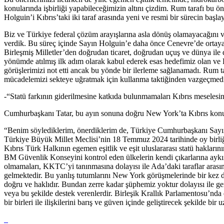
konularında işbirliği yapabileceğimizin altını çizdim. Rum tarafı bu
Holguin’i Kıbrıs’taki iki taraf arasında yeni ve resmi bir sürecin başla
Biz ve Türkiye federal çözüm arayışlarına asla dönüş olamayacağını 
verdik. Bu süreç içinde Sayın Holguin’e daha önce Cenevre’de orta
Birleşmiş Milletler’den doğrudan ticaret, doğrudan uçuş ve dünya ile d
yönümde atılmış ilk adım olarak kabul ederek esas hedefimiz olan ve Kı
görüşlerimizi not etti ancak bu yönde bir ilerleme sağlanamadı. Rum 
mücadelemizi sekteye uğratmak için kullanma taktiğinden vazgeçmed
-“Statü farkının giderilmesine katkıda bulunmamaları Kıbrıs meseles
Cumhurbaşkanı Tatar, bu ayın sonuna doğru New York’ta Kıbrıs konus
“Benim söylediklerim, önerdiklerim de, Türkiye Cumhurbaşkanı Sayın 
Türkiye Büyük Millet Meclisi’nin 18 Temmuz 2024 tarihinde oy birliği
Kıbrıs Türk Halkının egemen eşitlik ve eşit uluslararası statü hakları
BM Güvenlik Konseyini kontrol eden ülkelerin kendi çıkarlarına aykırı
olmamaları, KKTC’yi tanınmasına dolayısı ile Ada’daki taraflar arası
gelmektedir. Bu yanlış tutumlarını New York görüşmelerinde bir kez 
doğru ve haklıdır. Bundan zerre kadar şüphemiz yoktur dolayısı ile geri
veya bu şekilde destek verenlerdir. Birleşik Krallık Parlamentosu’nda d
bir birleri ile ilişkilerini barış ve güven içinde geliştirecek şekilde bir 