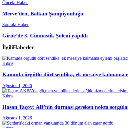
Önceki Haber
Merve’den, Balkan Şampiyonluğu
Sonraki Haber
Girne’de 3. Cimnastik Şöleni yapıldı
İlgili
Haberler
Kıbrıs
Kamuda örgütlü dört sendika, ek mesaiye kalmama ey
Ağustos 1, 2026
Kıbrıs
Hasan Taçoy: AB’nin durması gereken nokta sorgul
Ağustos 1, 2026