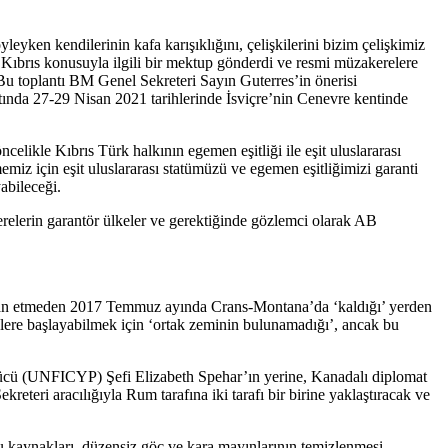
yken kendilerinin kafa karışıklığını, çelişkilerini bizim çelişkimiz
 Kıbrıs konusuyla ilgili bir mektup gönderdi ve resmi müzakerelere
. Bu toplantı BM Genel Sekreteri Sayın Guterres’in önerisi
tında 27-29 Nisan 2021 tarihlerinde İsviçre’nin Cenevre kentinde
ikle Kıbrıs Türk halkının egemen eşitliği ile eşit uluslararası
miz için eşit uluslararası statümüzü ve egemen eşitliğimizi garanti
abileceği.
akerelerin garantör ülkeler ve gerektiğinde gözlemci olarak AB
beyan etmeden 2017 Temmuz ayında Crans-Montana’da ‘kaldığı’ yerden
lere başlayabilmek için ‘ortak zeminin bulunamadığı’, ancak bu
ücü (UNFICYP) Şefi Elizabeth Spehar’ın yerine, Kanadalı diplomat
teri aracılığıyla Rum tarafına iki tarafı bir birine yaklaştıracak ve
, su kaynakları, düzensiz göç ve kara mayınlarının temizlenmesi