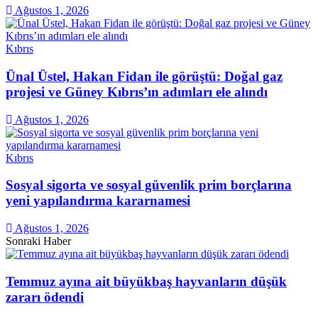
Ağustos 1, 2026
Kıbrıs
Ünal Üstel, Hakan Fidan ile görüştü: Doğal gaz
projesi ve Güney Kıbrıs’ın adımları ele alındı
Ağustos 1, 2026
Kıbrıs
Sosyal sigorta ve sosyal güvenlik prim borçlarına
yeni yapılandırma kararnamesi
Ağustos 1, 2026
Sonraki Haber
Temmuz ayına ait büyükbaş hayvanların düşük
zararı ödendi