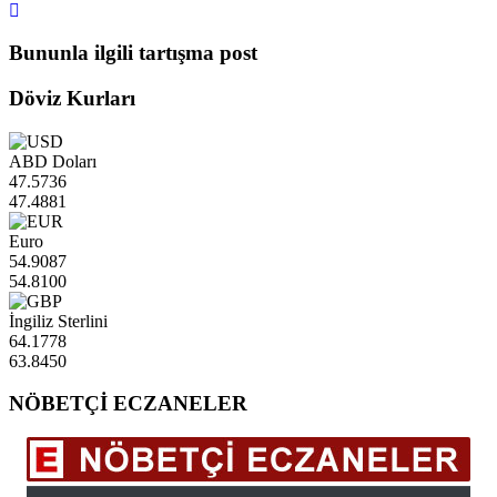
Bununla ilgili tartışma post
Döviz Kurları
ABD Doları
47.5736
47.4881
Euro
54.9087
54.8100
İngiliz Sterlini
64.1778
63.8450
NÖBETÇİ ECZANELER