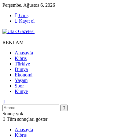
Perşembe, Ağustos 6, 2026
Giriş
Kayıt ol
REKLAM
Anasayfa
Kıbrıs
Türkiye
Dünya
Ekonomi
Yaşam
Spor
Künye
Sonuç yok
Tüm sonuçları göster
Anasayfa
Kıbrıs