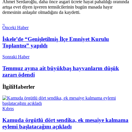
Ahmet Serdaroğlu, daha önce asgari ücrete hayat pahalılığı oranında
artışa evet diyen işveren temsilcilerinin bugün masada hayır
demesinin anlaşılır olmadığını da kaydetti.
Önceki Haber
İskele’de “Genişletilmiş İlçe Emniyet Kurulu
Toplantısı” yapıldı
Sonraki Haber
Temmuz ayına ait büyükbaş hayvanların düşük
zararı ödendi
İlgili
Haberler
Kıbrıs
Kamuda örgütlü dört sendika, ek mesaiye kalmama
eylemi başlatacağını açıkladı