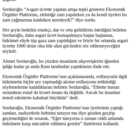
Serdaroğlu “Asgari ücrette yapılan artışa tepki gösteren Ekonomik
Örgütler Platformu, elektriğe zam yapılırken ya da kendi üyeleri bu
zam yağmuruna katılırken neredeydi?” diye sordu.
Her şeyin bedelini emekçi, dar ve orta gelirlilerin ödediğini belirten
Serdaroğlu, daha asgari ücret konuşulmaya başlar başlamaz,
hükümet eliyle tüp gaza zam yapıldığını ve böyle bir ortamda asgari
ücretin 1000 dolar olsa bile alım gücünden söz edilemeyeceğini
söyledi.
Ahmet Serdaroğlu, bu yüzden insanların alışverişlerini iğneden
ipliğe kadar şu anda Rum tarafından yaptıklarını ifade etti.
Ekonomik Örgütler Platformu’nun açıklamasında, enflasyonla ilgili
hükümetin hiçbir şey yapmadığı aksine enflasyonu tetiklediği
söylemelerine katıldıklarını belirten Serdaroğlu, “Elbette bunun
sorumlusu esnaf da ticaret insanı da değildir. Ancak bu insanları
temsil edenlerin kabahati büyüktür” dedi.
Serdaroğlu, Ekonomik Örgütler Platformu’nun üyelerinin yaptığı
zamları, maliyetlerle birbirini tutuyor mu diye gözden geçirip
geçirmediğini de sorarak, “Eğer tutuyorsa o zaman ciddi anlamda
hükümete karşı mücadele edilmesi gerekir” ifadelerini kullandı.