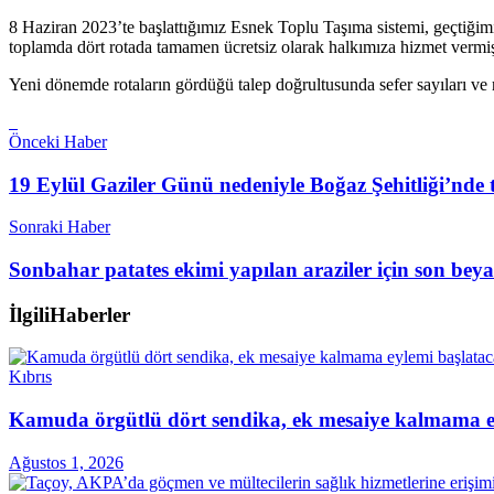
8 Haziran 2023’te başlattığımız Esnek Toplu Taşıma sistemi, geçtiğ
toplamda dört rotada tamamen ücretsiz olarak halkımıza hizmet vermişt
Yeni dönemde rotaların gördüğü talep doğrultusunda sefer sayıları ve 
Önceki Haber
19 Eylül Gaziler Günü nedeniyle Boğaz Şehitliği’nde 
Sonraki Haber
Sonbahar patates ekimi yapılan araziler için son bey
İlgili
Haberler
Kıbrıs
Kamuda örgütlü dört sendika, ek mesaiye kalmama ey
Ağustos 1, 2026