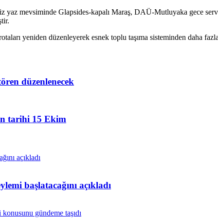
imiz yaz mevsiminde Glapsides-kapalı Maraş, DAÜ-Mutluyaka gece servi
ir.
rotaları yeniden düzenleyerek esnek toplu taşıma sisteminden daha fazl
tören düzenlenecek
an tarihi 15 Ekim
lemi başlatacağını açıkladı