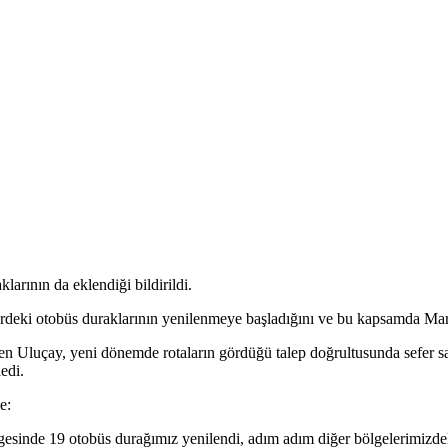
rının da eklendiği bildirildi.
ki otobüs duraklarının yenilenmeye başladığını ve bu kapsamda Maraş
en Uluçay, yeni dönemde rotaların gördüğü talep doğrultusunda sefer sa
edi.
e:
gesinde 19 otobüs durağımız yenilendi, adım adım diğer bölgelerimizd