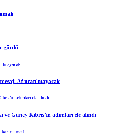
anmalı
r gördü
t mesaj: Af uzatılmayacak
i ve Güney Kıbrıs’ın adımları ele alındı