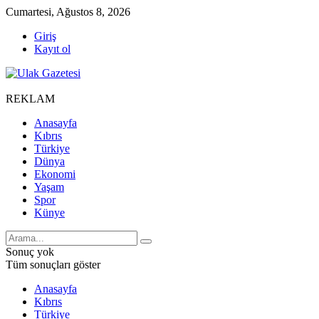
Cumartesi, Ağustos 8, 2026
Giriş
Kayıt ol
REKLAM
Anasayfa
Kıbrıs
Türkiye
Dünya
Ekonomi
Yaşam
Spor
Künye
Sonuç yok
Tüm sonuçları göster
Anasayfa
Kıbrıs
Türkiye