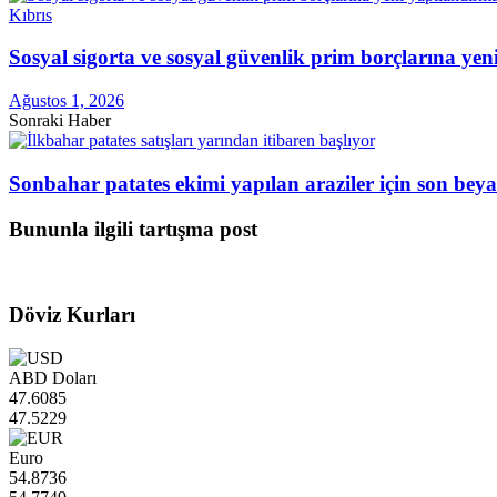
Kıbrıs
Sosyal sigorta ve sosyal güvenlik prim borçlarına ye
Ağustos 1, 2026
Sonraki Haber
Sonbahar patates ekimi yapılan araziler için son bey
Bununla ilgili tartışma post
Döviz Kurları
ABD Doları
47.6085
47.5229
Euro
54.8736