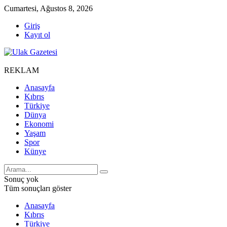
Cumartesi, Ağustos 8, 2026
Giriş
Kayıt ol
REKLAM
Anasayfa
Kıbrıs
Türkiye
Dünya
Ekonomi
Yaşam
Spor
Künye
Sonuç yok
Tüm sonuçları göster
Anasayfa
Kıbrıs
Türkiye