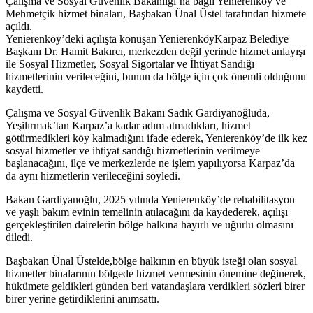
Çalışma ve Sosyal Güvenlik Bakanlığı’na bağlı Yenierenköy ve
Mehmetçik hizmet binaları, Başbakan Ünal Üstel tarafından hizmete
açıldı.
Yenierenköy’deki açılışta konuşan YenierenköyKarpaz Belediye
Başkanı Dr. Hamit Bakırcı, merkezden değil yerinde hizmet anlayışı
ile Sosyal Hizmetler, Sosyal Sigortalar ve İhtiyat Sandığı
hizmetlerinin verileceğini, bunun da bölge için çok önemli olduğunu
kaydetti.
Çalışma ve Sosyal Güvenlik Bakanı Sadık Gardiyanoğluda,
Yeşilırmak’tan Karpaz’a kadar adım atmadıkları, hizmet
götürmedikleri köy kalmadığını ifade ederek, Yenierenköy’de ilk kez
sosyal hizmetler ve ihtiyat sandığı hizmetlerinin verilmeye
başlanacağını, ilçe ve merkezlerde ne işlem yapılıyorsa Karpaz’da
da aynı hizmetlerin verileceğini söyledi.
Bakan Gardiyanoğlu, 2025 yılında Yenierenköy’de rehabilitasyon
ve yaşlı bakım evinin temelinin atılacağını da kaydederek, açılışı
gerçekleştirilen dairelerin bölge halkına hayırlı ve uğurlu olmasını
diledi.
Başbakan Ünal Üstelde,bölge halkının en büyük isteği olan sosyal
hizmetler binalarının bölgede hizmet vermesinin önemine değinerek,
hükümete geldikleri günden beri vatandaşlara verdikleri sözleri birer
birer yerine getirdiklerini anımsattı.