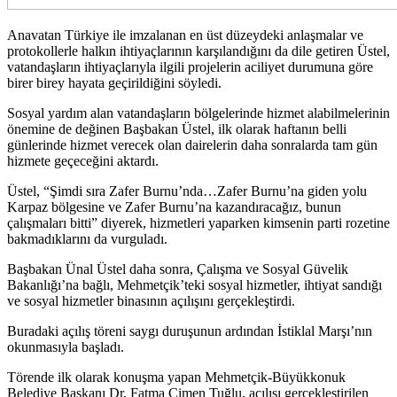
Anavatan Türkiye ile imzalanan en üst düzeydeki anlaşmalar ve
protokollerle halkın ihtiyaçlarının karşılandığını da dile getiren Üstel,
vatandaşların ihtiyaçlarıyla ilgili projelerin aciliyet durumuna göre
birer birey hayata geçirildiğini söyledi.
Sosyal yardım alan vatandaşların bölgelerinde hizmet alabilmelerinin
önemine de değinen Başbakan Üstel, ilk olarak haftanın belli
günlerinde hizmet verecek olan dairelerin daha sonralarda tam gün
hizmete geçeceğini aktardı.
Üstel, “Şimdi sıra Zafer Burnu’nda…Zafer Burnu’na giden yolu
Karpaz bölgesine ve Zafer Burnu’na kazandıracağız, bunun
çalışmaları bitti” diyerek, hizmetleri yaparken kimsenin parti rozetine
bakmadıklarını da vurguladı.
Başbakan Ünal Üstel daha sonra, Çalışma ve Sosyal Güvelik
Bakanlığı’na bağlı, Mehmetçik’teki sosyal hizmetler, ihtiyat sandığı
ve sosyal hizmetler binasının açılışını gerçekleştirdi.
Buradaki açılış töreni saygı duruşunun ardından İstiklal Marşı’nın
okunmasıyla başladı.
Törende ilk olarak konuşma yapan Mehmetçik-Büyükkonuk
Belediye Başkanı Dr. Fatma Çimen Tuğlu, açılışı gerçekleştirilen