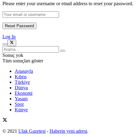
Please enter your username or email address to reset your password.
Log In
Sonuç yok
Tüm sonuçları göster
Anasayfa
Kıbrıs
Türkiye
Dünya
Ekonomi
Yaşam
Spor
Künye
© 2021
Ulak Gazetesi
-
Haberin yeni adresi
.