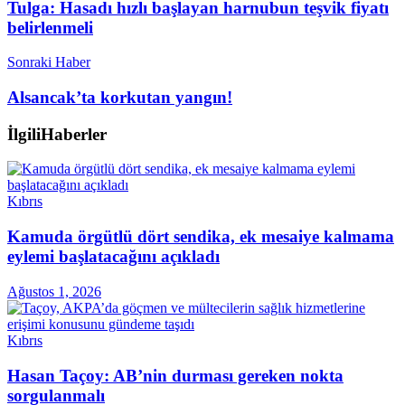
Tulga: Hasadı hızlı başlayan harnubun teşvik fiyatı
belirlenmeli
Sonraki Haber
Alsancak’ta korkutan yangın!
İlgili
Haberler
Kıbrıs
Kamuda örgütlü dört sendika, ek mesaiye kalmama
eylemi başlatacağını açıkladı
Ağustos 1, 2026
Kıbrıs
Hasan Taçoy: AB’nin durması gereken nokta
sorgulanmalı