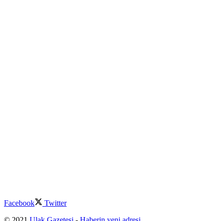
Facebook
Twitter
© 2021
Ulak Gazetesi
-
Haberin yeni adresi
.