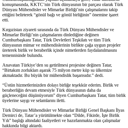
konuşmasında, KKTC’nin Türk dünyasının bir parçası olarak Türk
Dünyası Mühendisler ve Mimarlar Birliği’nin çalışmalarını takip
ettiğini belirterek “gönül bağı ve gönül birliğinin” önemine işaret
etti.
Kırgızistan ziyareti sırasında da Türk Dünyası Mühendisler ve
Mimarlar Birliği’nin çalışmalarını dinlediğine değinen
Cumhurbaşkanı Tatar, Türk Devletleri Teşkilatı ve tüm Türk
dünyasının mimar ve mühendislerinin birlikte çağa uygun projeler
üreterek birlik ve beraberlik içinde nimetlerden faydalanılmasını
temennisinde bulundu.
Anavatan Türkiye’den su getirilmesi projesine değinen Tatar,
“Birtakım zorlukları aşarak 75 milyon metre küp su ülkemize
akmaktadır. Bu büyük bir mühendislik başarısıdır.” dedi.
“Üstün hizmetlerinizden dolayı birliğe teşekkür ederim. Birlik ve
beraberliğin devam etmesiyle Türk dünyasının daha da
güçleneceğini düşünüyorum” diyen Cumhurbaşkanı Tatar, tüm birlik
üyelerine saygı ve selamlarını iletti.
Türk Dünyası Mühendisler ve Mimarlar Birliği Genel Başkanı İlyas
Demirci de, Tatar’a yürütülmekte olan “Dilde, Fikirde, İşte Birlik
Yılı” başlığı altındaki faaliyetleri ve hazırlanmakta olan çalışmalar
hakkında bilgi aktardı.