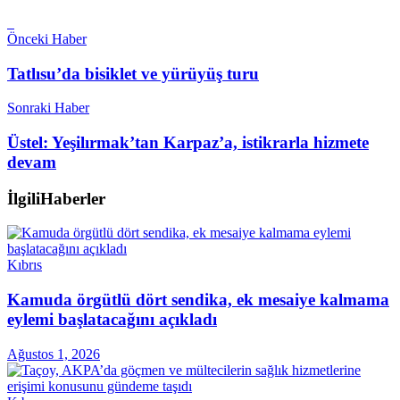
Önceki Haber
Tatlısu’da bisiklet ve yürüyüş turu
Sonraki Haber
Üstel: Yeşilırmak’tan Karpaz’a, istikrarla hizmete
devam
İlgili
Haberler
Kıbrıs
Kamuda örgütlü dört sendika, ek mesaiye kalmama
eylemi başlatacağını açıkladı
Ağustos 1, 2026