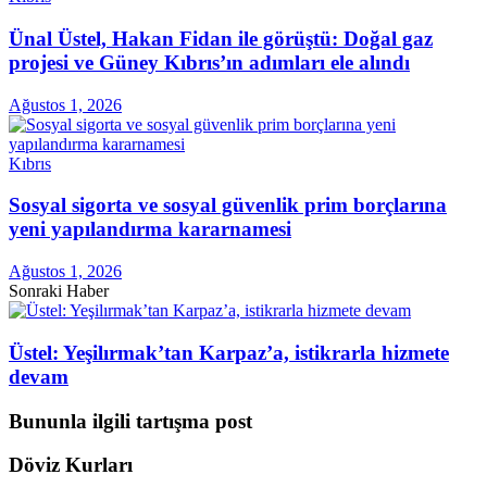
Ünal Üstel, Hakan Fidan ile görüştü: Doğal gaz
projesi ve Güney Kıbrıs’ın adımları ele alındı
Ağustos 1, 2026
Kıbrıs
Sosyal sigorta ve sosyal güvenlik prim borçlarına
yeni yapılandırma kararnamesi
Ağustos 1, 2026
Sonraki Haber
Üstel: Yeşilırmak’tan Karpaz’a, istikrarla hizmete
devam
Bununla ilgili tartışma post
Döviz Kurları