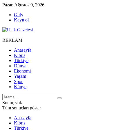
Pazar, Ağustos 9, 2026
Giriş
Kayıt ol
REKLAM
Anasayfa
Kıbrıs
Türkiye
Dünya
Ekonomi
Yaşam
Spor
Künye
Sonuç yok
Tüm sonuçları göster
Anasayfa
Kıbrıs
Türkiye