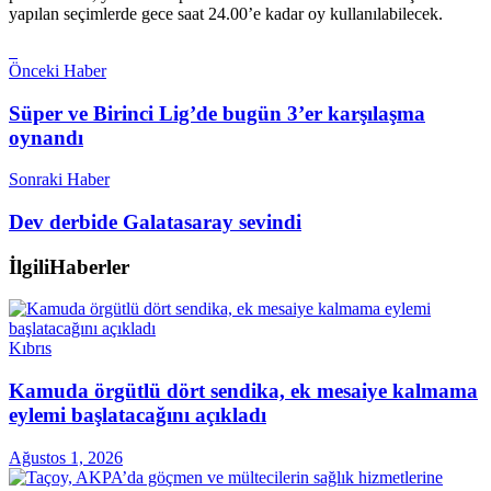
yapılan seçimlerde gece saat 24.00’e kadar oy kullanılabilecek.
Önceki Haber
Süper ve Birinci Lig’de bugün 3’er karşılaşma
oynandı
Sonraki Haber
Dev derbide Galatasaray sevindi
İlgili
Haberler
Kıbrıs
Kamuda örgütlü dört sendika, ek mesaiye kalmama
eylemi başlatacağını açıkladı
Ağustos 1, 2026