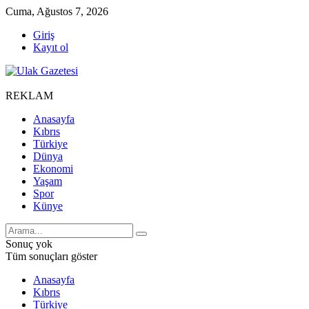
Cuma, Ağustos 7, 2026
Giriş
Kayıt ol
REKLAM
Anasayfa
Kıbrıs
Türkiye
Dünya
Ekonomi
Yaşam
Spor
Künye
Sonuç yok
Tüm sonuçları göster
Anasayfa
Kıbrıs
Türkiye