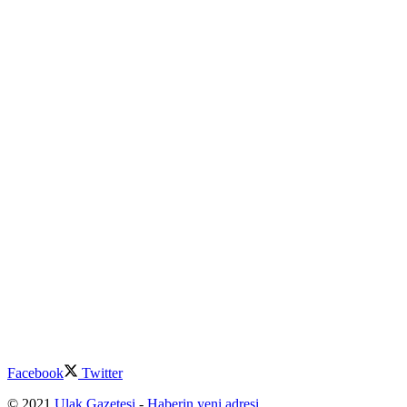
Facebook
Twitter
© 2021
Ulak Gazetesi
-
Haberin yeni adresi
.