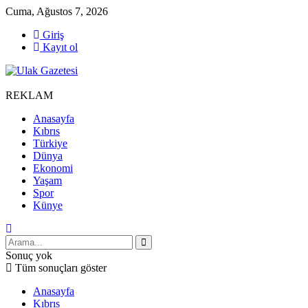
Cuma, Ağustos 7, 2026
Giriş
Kayıt ol
REKLAM
Anasayfa
Kıbrıs
Türkiye
Dünya
Ekonomi
Yaşam
Spor
Künye
Sonuç yok
Tüm sonuçları göster
Anasayfa
Kıbrıs