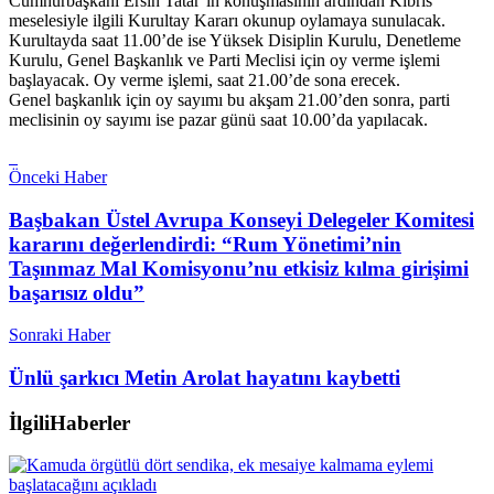
Cumhurbaşkanı Ersin Tatar’ın konuşmasının ardından Kıbrıs
meselesiyle ilgili Kurultay Kararı okunup oylamaya sunulacak.
Kurultayda saat 11.00’de ise Yüksek Disiplin Kurulu, Denetleme
Kurulu, Genel Başkanlık ve Parti Meclisi için oy verme işlemi
başlayacak. Oy verme işlemi, saat 21.00’de sona erecek.
Genel başkanlık için oy sayımı bu akşam 21.00’den sonra, parti
meclisinin oy sayımı ise pazar günü saat 10.00’da yapılacak.
Önceki Haber
Başbakan Üstel Avrupa Konseyi Delegeler Komitesi
kararını değerlendirdi: “Rum Yönetimi’nin
Taşınmaz Mal Komisyonu’nu etkisiz kılma girişimi
başarısız oldu”
Sonraki Haber
Ünlü şarkıcı Metin Arolat hayatını kaybetti
İlgili
Haberler