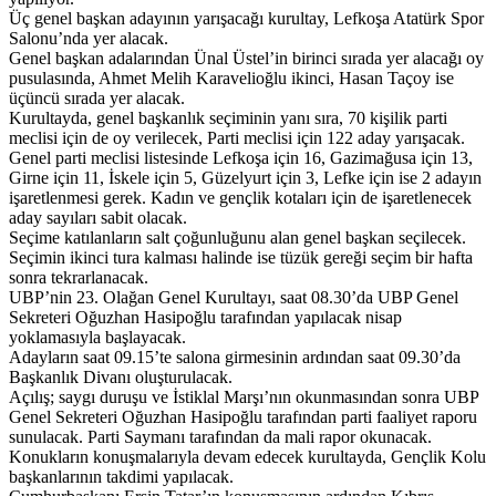
Üç genel başkan adayının yarışacağı kurultay, Lefkoşa Atatürk Spor
Salonu’nda yer alacak.
Genel başkan adalarından Ünal Üstel’in birinci sırada yer alacağı oy
pusulasında, Ahmet Melih Karavelioğlu ikinci, Hasan Taçoy ise
üçüncü sırada yer alacak.
Kurultayda, genel başkanlık seçiminin yanı sıra, 70 kişilik parti
meclisi için de oy verilecek, Parti meclisi için 122 aday yarışacak.
Genel parti meclisi listesinde Lefkoşa için 16, Gazimağusa için 13,
Girne için 11, İskele için 5, Güzelyurt için 3, Lefke için ise 2 adayın
işaretlenmesi gerek. Kadın ve gençlik kotaları için de işaretlenecek
aday sayıları sabit olacak.
Seçime katılanların salt çoğunluğunu alan genel başkan seçilecek.
Seçimin ikinci tura kalması halinde ise tüzük gereği seçim bir hafta
sonra tekrarlanacak.
UBP’nin 23. Olağan Genel Kurultayı, saat 08.30’da UBP Genel
Sekreteri Oğuzhan Hasipoğlu tarafından yapılacak nisap
yoklamasıyla başlayacak.
Adayların saat 09.15’te salona girmesinin ardından saat 09.30’da
Başkanlık Divanı oluşturulacak.
Açılış; saygı duruşu ve İstiklal Marşı’nın okunmasından sonra UBP
Genel Sekreteri Oğuzhan Hasipoğlu tarafından parti faaliyet raporu
sunulacak. Parti Saymanı tarafından da mali rapor okunacak.
Konukların konuşmalarıyla devam edecek kurultayda, Gençlik Kolu
başkanlarının takdimi yapılacak.