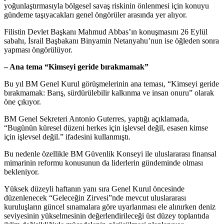
yoğunlaştırmasıyla bölgesel savaş riskinin önlenmesi için konuyu
gündeme taşıyacakları genel öngörüler arasında yer alıyor.
Filistin Devlet Başkanı Mahmud Abbas’ın konuşmasını 26 Eylül
sabahı, İsrail Başbakanı Binyamin Netanyahu’nun ise öğleden sonra
yapması öngörülüyor.
– Ana tema “Kimseyi geride bırakmamak”
Bu yıl BM Genel Kurul görüşmelerinin ana teması, “Kimseyi geride
bırakmamak: Barış, sürdürülebilir kalkınma ve insan onuru” olarak
öne çıkıyor.
BM Genel Sekreteri Antonio Guterres, yaptığı açıklamada,
“Bugünün küresel düzeni herkes için işlevsel değil, esasen kimse
için işlevsel değil.” ifadesini kullanmıştı.
Bu nedenle özellikle BM Güvenlik Konseyi ile uluslararası finansal
mimarinin reformu konusunun da liderlerin gündeminde olması
bekleniyor.
Yüksek düzeyli haftanın yanı sıra Genel Kurul öncesinde
düzenlenecek “Geleceğin Zirvesi”nde mevcut uluslararası
kuruluşların güncel sınamalara göre uyarlanması ele alınırken deniz
seviyesinin yükselmesinin değerlendirileceği üst düzey toplantıda