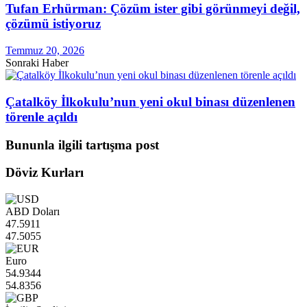
Tufan Erhürman: Çözüm ister gibi görünmeyi değil,
çözümü istiyoruz
Temmuz 20, 2026
Sonraki Haber
Çatalköy İlkokulu’nun yeni okul binası düzenlenen
törenle açıldı
Bununla ilgili tartışma post
Döviz Kurları
ABD Doları
47.5911
47.5055
Euro
54.9344
54.8356