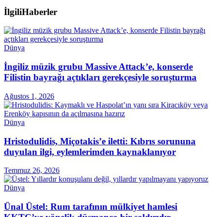
İlgili
Haberler
Dünya
İngiliz müzik grubu Massive Attack’e, konserde
Filistin bayrağı açtıkları gerekçesiyle soruşturma
Ağustos 1, 2026
Dünya
Hristodulidis, Miçotakis’e iletti: Kıbrıs sorununa
duyulan ilgi, eylemlerimden kaynaklanıyor
Temmuz 26, 2026
Dünya
Ünal Üstel: Rum tarafının mülkiyet hamlesi