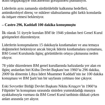
iklim değişikliğiyle mücadelenin görüşülmesi planlanıyor.
Liderlerin aynı zamanda sürdürülebilir kalkınma hedefleri,
antimikrobiyel direnç ve nükleer silahsızlanma gibi farklı konularda
da istişare etmesi bekleniyor.
– Castro 296, Kaddafi 100 dakika konuşmuştu
İlk olarak 51 üyeyle kurulan BM’de 1946 yılından beri Genel Kurul
görüşmeleri düzenleniyor.
Liderlerin konuşmalarını 15 dakikayla kısıtlamaları ve ana temaya
değinmeleri bekleniyor ancak birçok liderin kısıtlamalara uymaması,
BM Genel Kurulunda ilginç görüntülerin ortaya çıkmasına neden
oluyor.
78 yıldır düzenlenen BM genel kurullarında hafızalarda yer alan en
ilginç anılardan biri Küba Devlet Başkanı’nın 1960’ta 296 dakika,
2009’da dönemin Libya lideri Muammer Kaddafi’nin ise 100 dakika
konuşması ve BM Şartı’nın bir sayfasını yırtması öne çıkıyor.
Eski Sovyetler Birliği Devlet Başkanı Nikita Kruşçev’in 1960’ta
Filipinler’in konuşması sırasında sinirden yumrukladığı masaya
ayakkabısıyla vurması da BM Genel Kurul tarihinin dikkati çeken
anları arasında yer alıyor.