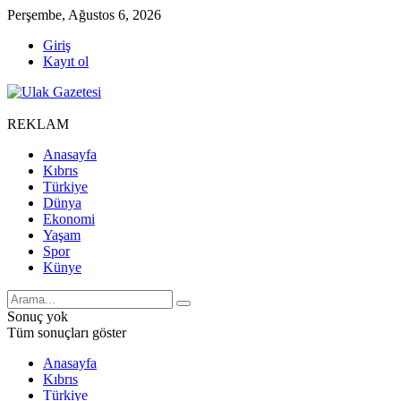
Perşembe, Ağustos 6, 2026
Giriş
Kayıt ol
REKLAM
Anasayfa
Kıbrıs
Türkiye
Dünya
Ekonomi
Yaşam
Spor
Künye
Sonuç yok
Tüm sonuçları göster
Anasayfa
Kıbrıs
Türkiye