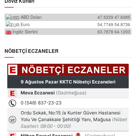
Döviz Kurları
ABD Doları
47.5229
47.6085
Euro
54.7749
54.8736
İngiliz Sterlini
63.7878
64.1203
NÖBETÇİ ECZANELER