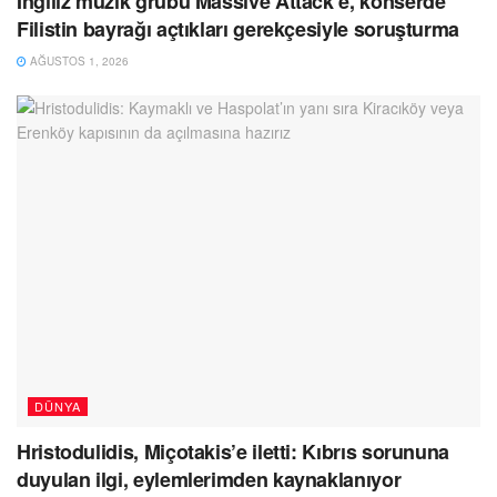
İngiliz müzik grubu Massive Attack’e, konserde
Filistin bayrağı açtıkları gerekçesiyle soruşturma
AĞUSTOS 1, 2026
DÜNYA
Hristodulidis, Miçotakis’e iletti: Kıbrıs sorununa
duyulan ilgi, eylemlerimden kaynaklanıyor