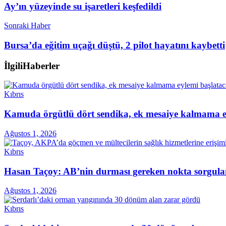
Ay’ın yüzeyinde su işaretleri keşfedildi
Sonraki Haber
Bursa’da eğitim uçağı düştü, 2 pilot hayatını kaybetti
İlgili
Haberler
Kıbrıs
Kamuda örgütlü dört sendika, ek mesaiye kalmama ey
Ağustos 1, 2026
Kıbrıs
Hasan Taçoy: AB’nin durması gereken nokta sorgul
Ağustos 1, 2026
Kıbrıs