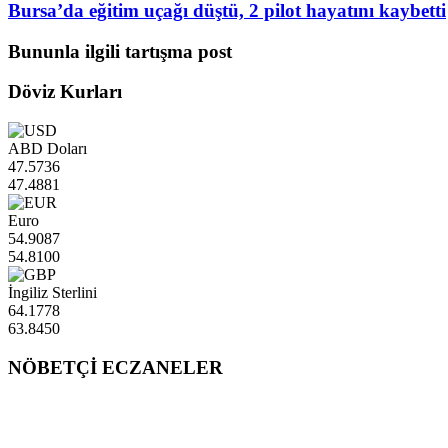
Bursa’da eğitim uçağı düştü, 2 pilot hayatını kaybetti
Bununla ilgili tartışma post
Döviz Kurları
ABD Doları
47.5736
47.4881
Euro
54.9087
54.8100
İngiliz Sterlini
64.1778
63.8450
NÖBETÇİ ECZANELER