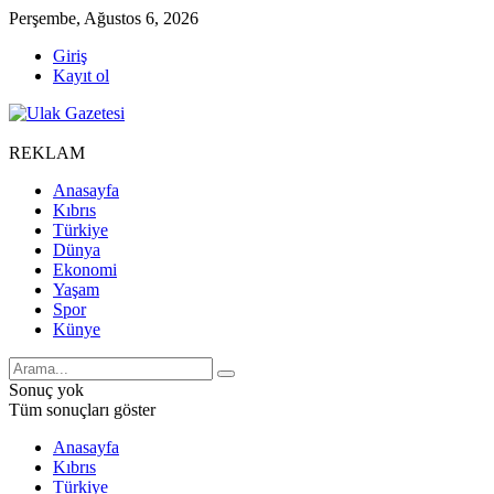
Perşembe, Ağustos 6, 2026
Giriş
Kayıt ol
REKLAM
Anasayfa
Kıbrıs
Türkiye
Dünya
Ekonomi
Yaşam
Spor
Künye
Sonuç yok
Tüm sonuçları göster
Anasayfa
Kıbrıs
Türkiye