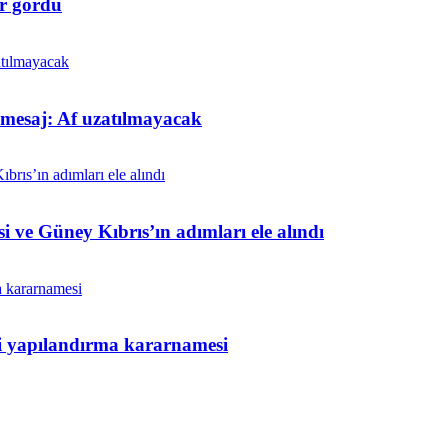
r gördü
t mesaj: Af uzatılmayacak
i ve Güney Kıbrıs’ın adımları ele alındı
ni yapılandırma kararnamesi