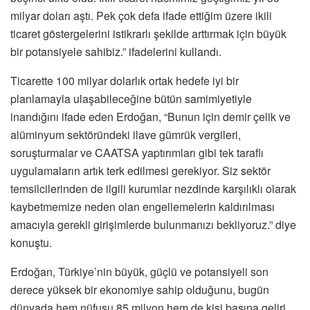
milyar doları aştı. Pek çok defa ifade ettiğim üzere ikili
ticaret göstergelerini istikrarlı şekilde arttırmak için büyük
bir potansiyele sahibiz.” ifadelerini kullandı.
Ticarette 100 milyar dolarlık ortak hedefe iyi bir
planlamayla ulaşabileceğine bütün samimiyetiyle
inandığını ifade eden Erdoğan, “Bunun için demir çelik ve
alüminyum sektöründeki ilave gümrük vergileri,
soruşturmalar ve CAATSA yaptırımları gibi tek taraflı
uygulamaların artık terk edilmesi gerekiyor. Siz sektör
temsilcilerinden de ilgili kurumlar nezdinde karşılıklı olarak
kaybetmemize neden olan engellemelerin kaldırılması
amacıyla gerekli girişimlerde bulunmanızı bekliyoruz.” diye
konuştu.
Erdoğan, Türkiye’nin büyük, güçlü ve potansiyeli son
derece yüksek bir ekonomiye sahip olduğunu, bugün
dünyada hem nüfusu 85 milyon hem de kişi başına geliri