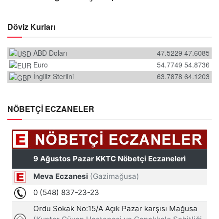
Döviz Kurları
ABD Doları
47.5229
47.6085
Euro
54.7749
54.8736
İngiliz Sterlini
63.7878
64.1203
NÖBETÇİ ECZANELER