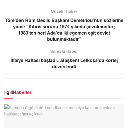
Önceki Haber
Töre’den Rum Meclis Başkanı Demetriou’nun sözlerine
yanıt: “Kıbrıs sorunu 1974 yılında çözülmüştür;
1983’ten beri Ada’da iki egemen eşit devlet
bulunmaktadır”
Sonraki Haber
İtfaiye Haftası başladı…Başkent Lefkoşa’da kortej
düzenlendi
İlgili
Haberler