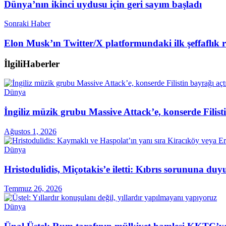
Dünya’nın ikinci uydusu için geri sayım başladı
Sonraki Haber
Elon Musk’ın Twitter/X platformundaki ilk şeffaflık 
İlgili
Haberler
Dünya
İngiliz müzik grubu Massive Attack’e, konserde Filist
Ağustos 1, 2026
Dünya
Hristodulidis, Miçotakis’e iletti: Kıbrıs sorununa du
Temmuz 26, 2026
Dünya