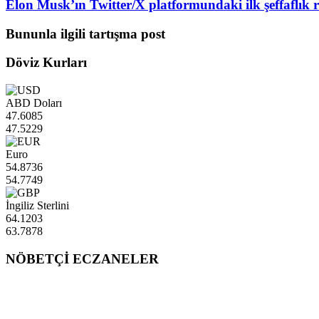
Elon Musk’ın Twitter/X platformundaki ilk şeffaflık 
Bununla ilgili tartışma post
Döviz Kurları
ABD Doları
47.6085
47.5229
Euro
54.8736
54.7749
İngiliz Sterlini
64.1203
63.7878
NÖBETÇİ ECZANELER