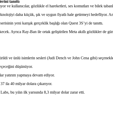
rini tanıttı
ıyor ve kullanıcılar, gözlükle el hareketleri, ses komutları ve bilek tabanl
lojiyi daha küçük, şık ve uygun fiyatlı hale getirmeyi hedefliyor. Anc
risinin yeni karışık gerçeklik başlığı olan Quest 3S’yi de tanıttı.
kecek. Ayrıca Ray-Ban ile ortak geliştirilen Meta akıllı gözlükler de g
irildi ve ünlü isimlerin sesleri (Judi Dench ve John Cena gibi) seçenekle
geçeceğini düşünüyor.
dolar yatırım yapmaya devam ediyor.
37 ila 40 milyar dolara çıkarıyor.
s, bu yılın ilk yarısında 8,3 milyar dolar zarar etti.