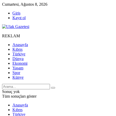
Cumartesi, Ağustos 8, 2026
Giriş
Kayıt ol
REKLAM
Anasayfa
Kıbrıs
Türkiye
Dünya
Ekonomi
Yaşam
Spor
Künye
Sonuç yok
Tüm sonuçları göster
Anasayfa
Kıbrıs
Türkiye