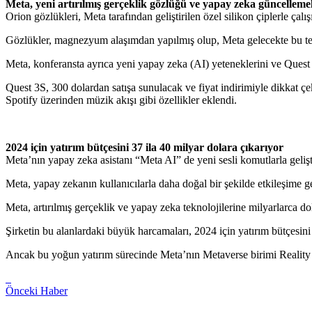
Meta, yeni artırılmış gerçeklik gözlüğü ve yapay zeka güncellemele
Orion gözlükleri, Meta tarafından geliştirilen özel silikon çiplerle çalış
Gözlükler, magnezyum alaşımdan yapılmış olup, Meta gelecekte bu tekno
Meta, konferansta ayrıca yeni yapay zeka (AI) yeteneklerini ve Quest se
Quest 3S, 300 dolardan satışa sunulacak ve fiyat indirimiyle dikkat çe
Spotify üzerinden müzik akışı gibi özellikler eklendi.
2024 için yatırım bütçesini 37 ila 40 milyar dolara çıkarıyor
Meta’nın yapay zeka asistanı “Meta AI” de yeni sesli komutlarla gelişt
Meta, yapay zekanın kullanıcılarla daha doğal bir şekilde etkileşime 
Meta, artırılmış gerçeklik ve yapay zeka teknolojilerine milyarlarca 
Şirketin bu alanlardaki büyük harcamaları, 2024 için yatırım bütçesini 
Ancak bu yoğun yatırım sürecinde Meta’nın Metaverse birimi Reality Lab
Önceki Haber