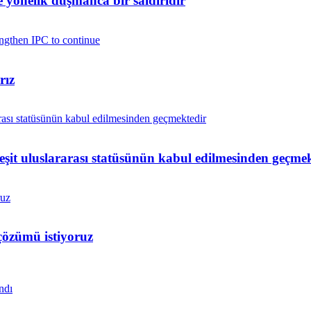
yönelik düşmanca bir saldırıdır
rız
 eşit uluslararası statüsünün kabul edilmesinden geçme
çözümü istiyoruz