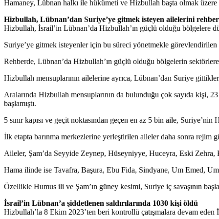
Hamaney, Lübnan halkı ile hükümeti ve Hizbullah başta olmak üzere “dir
Hizbullah, Lübnan’dan Suriye’ye gitmek isteyen ailelerini rehber
Hizbullah, İsrail’in Lübnan’da Hizbullah’ın güçlü olduğu bölgelere düze
Suriye’ye gitmek isteyenler için bu süreci yönetmekle görevlendirilen y
Rehberde, Lübnan’da Hizbullah’ın güçlü olduğu bölgelerin sektörlere ayr
Hizbullah mensuplarının ailelerine ayrıca, Lübnan’dan Suriye gittikleri
Aralarında Hizbullah mensuplarının da bulunduğu çok sayıda kişi, 23 E
başlamıştı.
5 sınır kapısı ve geçit noktasından geçen en az 5 bin aile, Suriye’ni
İlk etapta barınma merkezlerine yerleştirilen aileler daha sonra rejim gü
Aileler, Şam’da Seyyide Zeynep, Hüseyniyye, Huceyra, Eski Zehra, Kaz
Hama ilinde ise Tavafra, Başura, Ebu Fida, Sindyane, Um Emed, Um 
Özellikle Humus ili ve Şam’ın güney kesimi, Suriye iç savaşının başlama
İsrail’in Lübnan’a şiddetlenen saldırılarında 1030 kişi öldü
Hizbullah’la 8 Ekim 2023’ten beri kontrollü çatışmalara devam eden İs