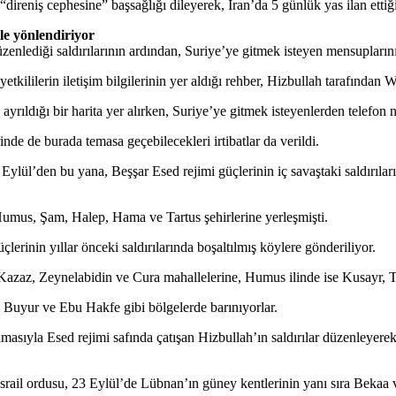
eniş cephesine” başsağlığı dileyerek, İran’da 5 günlük yas ilan ettiğin
le yönlendiriyor
nlediği saldırılarının ardından, Suriye’ye gitmek isteyen mensuplarının 
etkililerin iletişim bilgilerinin yer aldığı rehber, Hizbullah tarafından 
ıldığı bir harita yer alırken, Suriye’ye gitmek isteyenlerden telefon nu
nde de burada temasa geçebilecekleri irtibatlar da verildi.
ylül’den bu yana, Beşşar Esed rejimi güçlerinin iç savaştaki saldırıla
n Humus, Şam, Halep, Hama ve Tartus şehirlerine yerleşmişti.
çlerinin yıllar önceki saldırılarında boşaltılmış köylere gönderiliyor.
az, Zeynelabidin ve Cura mahallelerine, Humus ilinde ise Kusayr, Telke
Buyur ve Ebu Hakfe gibi bölgelerde barınıyorlar.
sıyla Esed rejimi safında çatışan Hizbullah’ın saldırılar düzenleyerek b
rail ordusu, 23 Eylül’de Lübnan’ın güney kentlerinin yanı sıra Bekaa v