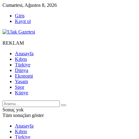
Cumartesi, Ağustos 8, 2026
Giriş
Kayıt ol
REKLAM
Anasayfa
Kıbrıs
Türkiye
Dünya
Ekonomi
Yaşam
Spor
Künye
Sonuç yok
Tüm sonuçları göster
Anasayfa
Kıbrıs
Türkiye