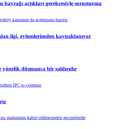
in bayrağı açtıkları gerekçesiyle soruşturma
yulan ilgi, eylemlerimden kaynaklanıyor
yönelik düşmanca bir saldırıdır
rız