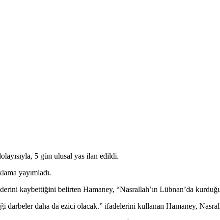
olayısıyla, 5 gün ulusal yas ilan edildi.
ıklama yayımladı.
 liderini kaybettiğini belirten Hamaney, “Nasrallah’ın Lübnan’da kurd
ği darbeler daha da ezici olacak.” ifadelerini kullanan Hamaney, Nasra