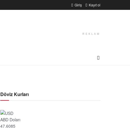
Giriş
Kayıt ol
REKLAM
Döviz Kurları
ABD Doları
47.6085