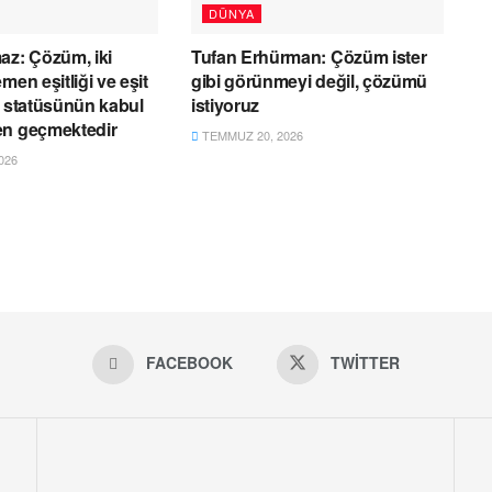
DÜNYA
az: Çözüm, iki
Tufan Erhürman: Çözüm ister
men eşitliği ve eşit
gibi görünmeyi değil, çözümü
ı statüsünün kabul
istiyoruz
en geçmektedir
TEMMUZ 20, 2026
026
FACEBOOK
TWITTER