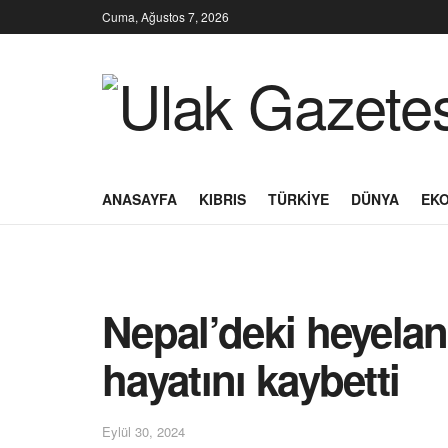
Cuma, Ağustos 7, 2026
ANASAYFA
KIBRIS
TÜRKIYE
DÜNYA
EK
Nepal’deki heyelan 
hayatını kaybetti
Eylül 30, 2024