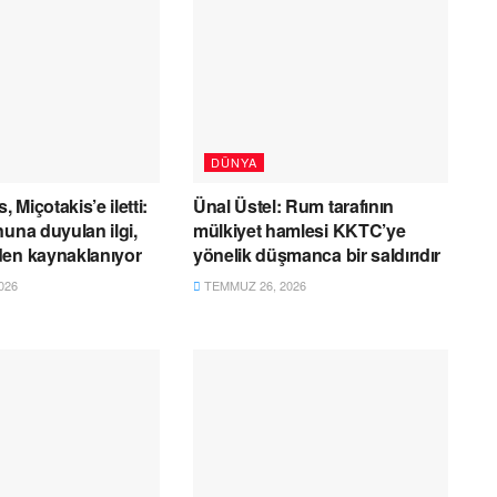
DÜNYA
, Miçotakis’e iletti:
Ünal Üstel: Rum tarafının
nuna duyulan ilgi,
mülkiyet hamlesi KKTC’ye
den kaynaklanıyor
yönelik düşmanca bir saldırıdır
026
TEMMUZ 26, 2026