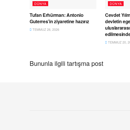
DÜNYA
DÜNYA
Tufan Erhürman: Antonio
Cevdet Yılm
Guterres’in ziyaretine hazırız
devletin ege
uluslararas
TEMMUZ 26, 2026
edilmesind
TEMMUZ 20, 2
Bununla ilgili tartışma post