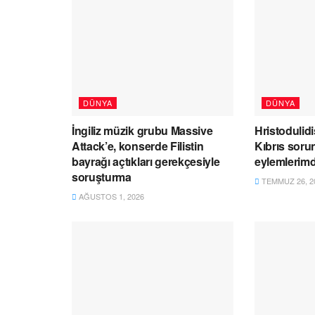
DÜNYA
DÜNYA
İngiliz müzik grubu Massive
Hristodulidis
Attack’e, konserde Filistin
Kıbrıs soru
bayrağı açtıkları gerekçesiyle
eylemlerim
soruşturma
TEMMUZ 26, 2
AĞUSTOS 1, 2026